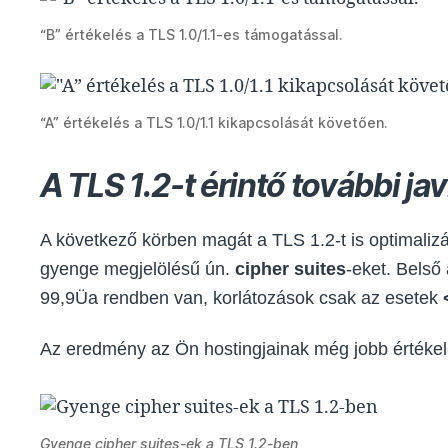
“B” értékelés a TLS 1.0/1.1-es támogatással.
“A” értékelés a TLS 1.0/1.1 kikapcsolását követően.
A TLS 1.2-t érintő további ja
A következő körben magát a TLS 1.2-t is optimaliz
gyenge megjelölésű ún.
cipher suites
-eket. Belső
99,9Üa rendben van, korlátozások csak az esetek
Az eredmény az Ön hostingjainak még jobb értékel
Gyenge cipher suites-ek a TLS 1.2-ben