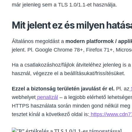
már jelenleg sem a TLS 1.0/1.1-et használja.
Mit jelent ez és milyen hatás
Általános megoldást a
modern platformok / applik
jelent. Pl. Google Chrome 78+, Firefox 71+, Microso
Ha a csatlakozáshoz/fájlok átviteléhez jelenleg is 
használ, végezze el a beállításukat/frissítésüket.
Ezzel a biztonság területén javulást ér el.
Pl. az
webhelyet
penalizál
– a legjobb elérhető lehetsége
HTTPS használata során minden gond nélkül meg 
tesztet kínál a következő oldal is:
https://www.cdn77