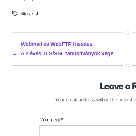
https
,
ssl
Tags
←
Webmail és WebFTP frissítés
→
A 2 éves TLS/SSL tanúsítványok vége
Leave a 
Your email address will not be publishe
Comment
*