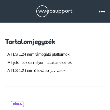
Websupport.hu
Blog
Tartalomjegyzék
A TLS 1.2-t nem támogató platformok
Mit jelent ez és milyen hatásai lesznek
A TLS 1.2-t érintő további javítások
Cat
HÍREK