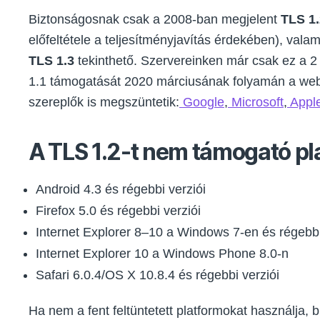
Biztonságosnak csak a 2008-ban megjelent
TLS 1.
előfeltétele a teljesítményjavítás érdekében), vala
TLS 1.3
tekinthető. Szervereinken már csak ez a 2
1.1 támogatását 2020 márciusának folyamán a web
szereplők is megszüntetik:
Google
,
Microsoft
,
Appl
A TLS 1.2-t nem támogató p
Android 4.3 és régebbi verziói
Firefox 5.0 és régebbi verziói
Internet Explorer 8–10 a Windows 7-en és régebbi
Internet Explorer 10 a Windows Phone 8.0-n
Safari 6.0.4/OS X 10.8.4 és régebbi verziói
Ha nem a fent feltüntetett platformokat használja,