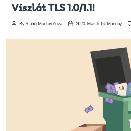
Viszlát TLS 1.0/1.1!
By
Stanči Markovičová
2020. March 16. Monday
Post
Post
author
date