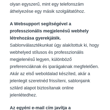
olyan egyszerű, mint egy telefonszám
áthelyezése egy másik szolgáltatóhoz.
A Websupport segítségével a
professzionális megjelenésű webhely
létrehozása gyerekjáték.
Sablonválasztékunkat úgy alakítottuk ki, hogy
webhelyed stílusos és professzionális
megjelenésű legyen, különböző
preferenciáknak és iparágaknak megfelelően.
Akár az első weboldalad készíted, akár a
jelenlegit szeretnéd frissíteni, sablonjaink
szilárd alapot biztosítanak online
jelenlétedhez.
Az egyéni e-mail cím javítja a