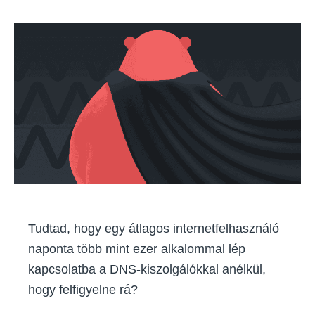
Domain
date
name
system:
minden,
amit
a
DNS
szerverről
tudni
kell
Tudtad, hogy egy átlagos internetfelhasználó
naponta több mint ezer alkalommal lép
kapcsolatba a DNS-kiszolgálókkal anélkül,
hogy felfigyelne rá?