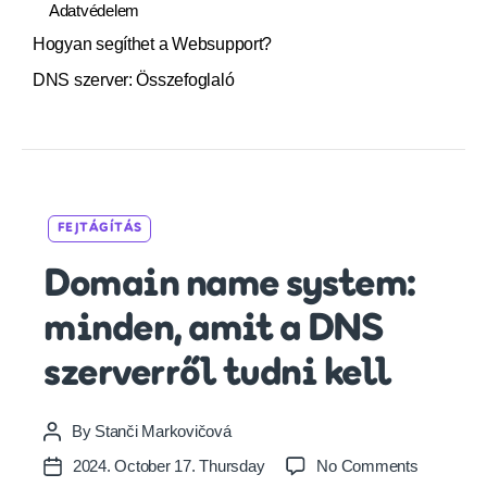
Adatvédelem
Hogyan segíthet a Websupport?
DNS szerver: Összefoglaló
Categories
FEJTÁGÍTÁS
Domain name system:
minden, amit a DNS
szerverről tudni kell
By
Stanči Markovičová
Post
author
on
2024. October 17. Thursday
No Comments
Post