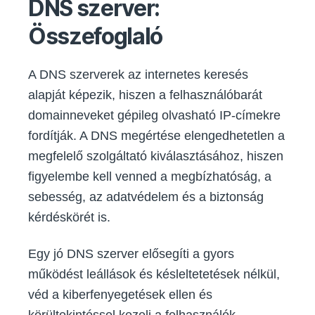
DNS szerver:
Összefoglaló
A DNS szerverek az internetes keresés
alapját képezik, hiszen a felhasználóbarát
domainneveket gépileg olvasható IP-címekre
fordítják. A DNS megértése elengedhetetlen a
megfelelő szolgáltató kiválasztásához, hiszen
figyelembe kell venned a megbízhatóság, a
sebesség, az adatvédelem és a biztonság
kérdéskörét is.
Egy jó DNS szerver elősegíti a gyors
működést leállások és késleltetetések nélkül,
véd a kiberfenyegetések ellen és
körültekintéssel kezeli a felhasználók