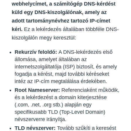
webhelycímet, a számítógép DNS-kérdést
küld egy DNS-kiszolgálónak, amely az
adott tartománynévhez tartozó IP-címet
kéri.
Ez a lekérdezés általában többféle DNS-
kiszolgálón megy keresztül:
Rekurzív feloldó:
A DNS-lekérdezés első
állomása, amelyet általában az
internetszolgáltatója (ISP) biztosít, és amely
fogadja a kérést, majd további kéréseket
intéz az IP-cím megtalálása érdekében.
Root Nameserver:
Referenciaként működik,
és a lekérdezést a domain kiterjesztése
(.com, .net, .org stb.) alapján egy
specifikusabb TLD (Top-Level Domain)
névszerverre irányítja.
TLD névszerver:
Tovább szűkíti a keresést