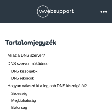
Websupport.hu
Blog
Tartalomjegyzék
Mi az a DNS szerver?
DNS szerver működése
DNS kiszolgálók
DNS rekordok
Hogyan válaszd ki a legjobb DNS kiszolgálót?
Sebesség
Megbízhatóság
Biztonság