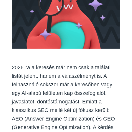
mik
ezek,
és
miért
érdemes
odafigyelned
az
AEO-
ra
és
a
2026-ra a keresés már nem csak a találati
GEO-
listát jelent, hanem a válaszélményt is. A
ra?
felhasználó sokszor már a keresőben vagy
egy AI-alapú felületen kap összefoglalót,
javaslatot, döntéstámogatást. Emiatt a
klasszikus SEO mellé két új fókusz került:
AEO (Answer Engine Optimization) és GEO
(Generative Engine Optimization). A kérdés