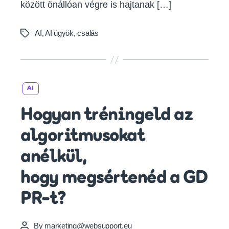
között önállóan végre is hajtanak […]
AI
,
AI ügyök
,
csalás
Tags
Categories
AI
Hogyan tréningeld az
algoritmusokat
anélkül,
hogy megsértenéd a GD
PR-t?
By
marketing@websupport.eu
Post