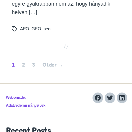
egyre gyakrabban nem az, hogy hányadik
helyen […]
AEO
,
GEO
,
seo
Tags
Posts
1
2
3
Older
→
pagination
Webonic.hu
Facebook
Twitter
Link
Adatvédelmi irányelvek
Recent Posts