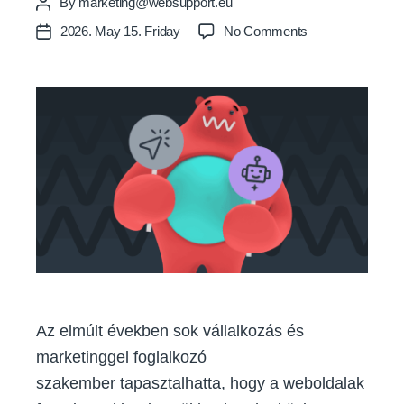
By
marketing@websupport.eu
Post
author
on
2026. May 15. Friday
No Comments
Post
Kevesebb
date
kattintás,
másfajta
jelenlét:
Így
változik
a
weboldalak
szerepe
2026-
ban
Az elmúlt években sok vállalkozás és
marketinggel foglalkozó
szakember tapasztalhatta, hogy a weboldalak