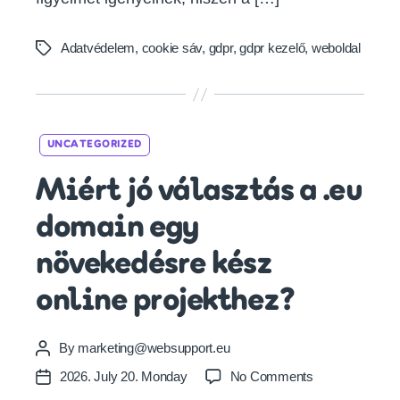
Adatvédelem
,
cookie sáv
,
gdpr
,
gdpr kezelő
,
weboldal
Tags
Categories
UNCATEGORIZED
Miért jó választás a .eu
domain egy
növekedésre kész
online projekthez?
By
marketing@websupport.eu
Post
author
on
2026. July 20. Monday
No Comments
Post
Miért
date