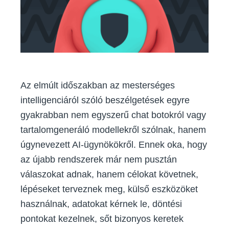
miért
érdemes
odafigyelni
rájuk?
Az elmúlt időszakban az mesterséges
intelligenciáról szóló beszélgetések egyre
gyakrabban nem egyszerű chat botokról vagy
tartalomgeneráló modellekről szólnak, hanem
úgynevezett AI-ügynökökről. Ennek oka, hogy
az újabb rendszerek már nem pusztán
válaszokat adnak, hanem célokat követnek,
lépéseket terveznek meg, külső eszközöket
használnak, adatokat kérnek le, döntési
pontokat kezelnek, sőt bizonyos keretek