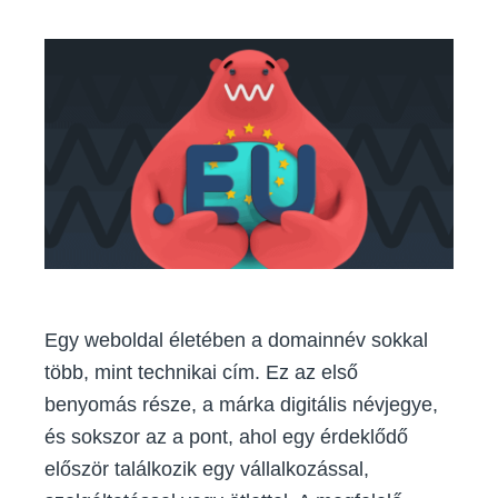
jó
választás
a
.eu
domain
egy
növekedésre
kész
online
projekthez?
Egy weboldal életében a domainnév sokkal
több, mint technikai cím. Ez az első
benyomás része, a márka digitális névjegye,
és sokszor az a pont, ahol egy érdeklődő
először találkozik egy vállalkozással,