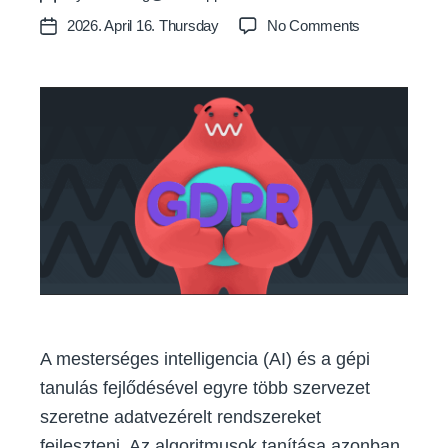
author
on
2026. April 16. Thursday
No Comments
Post
Hogyan trénin
date
algoritmusoka
anélkül,
hogy megsér
t?
A mesterséges intelligencia (AI) és a gépi
tanulás fejlődésével egyre több szervezet
szeretne adatvezérelt rendszereket
fejleszteni. Az algoritmusok tanítása azonban