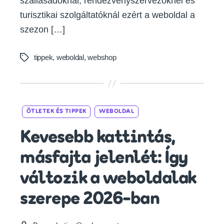
szállásadóknál, rendezvényszervezőknél és
turisztikai szolgáltatóknál ezért a weboldal a
szezon […]
tippek
,
weboldal
,
webshop
Tags
Categories
ÖTLETEK ÉS TIPPEK
WEBOLDAL
Kevesebb kattintás,
másfajta jelenlét: Így
változik a weboldalak
szerepe 2026-ban