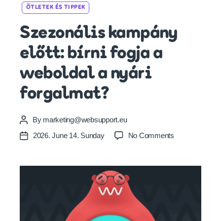
Categories
ÖTLETEK ÉS TIPPEK
Szezonális kampány
előtt: bírni fogja a
weboldal a nyári
forgalmat?
By
marketing@websupport.eu
Post
author
on
2026. June 14. Sunday
No Comments
Post
Szezonális
date
kampány
előtt:
bírni
fogja
a
weboldal