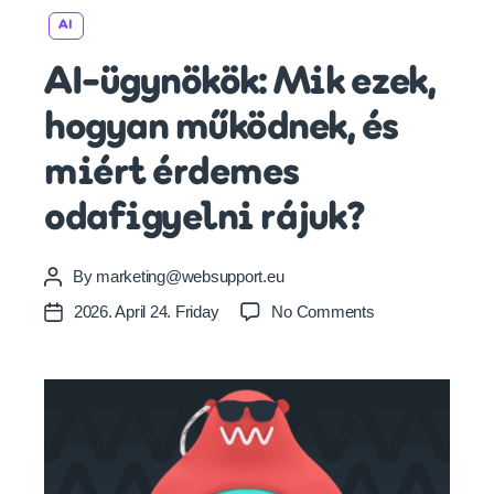
Categories
AI
AI-ügynökök: Mik ezek,
hogyan működnek, és
miért érdemes
odafigyelni rájuk?
By
marketing@websupport.eu
Post
author
on
2026. April 24. Friday
No Comments
Post
AI-
date
ügynökök:
Mik
ezek,
hogyan
működnek,
és