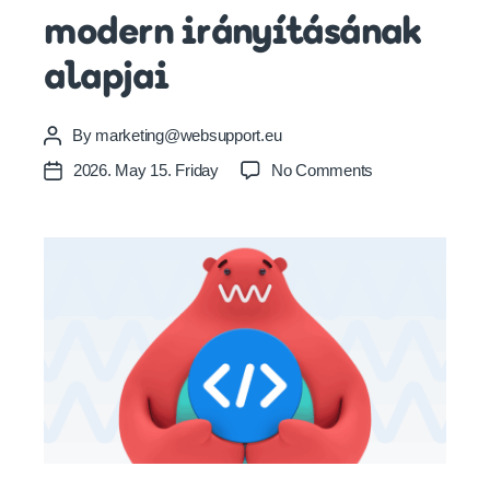
modern irányításának
alapjai
By
marketing@websupport.eu
Post
author
on
2026. May 15. Friday
No Comments
Post
Git,
date
pipeline,
policy:
az
infrastruktúra
modern
irányításának
alapjai