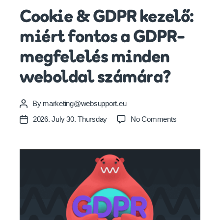
Cookie & GDPR kezelő:
miért fontos a GDPR-
megfelelés minden
weboldal számára?
By
marketing@websupport.eu
Post
author
on
2026. July 30. Thursday
No Comments
Post
Cookie
date
&
GDPR
kezelő:
miért
fontos
a
GDPR-
megfelelés