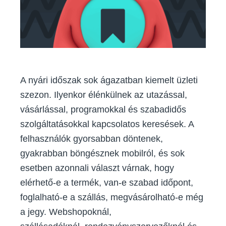
a
nyári
forgalmat?
A nyári időszak sok ágazatban kiemelt üzleti
szezon. Ilyenkor élénkülnek az utazással,
vásárlással, programokkal és szabadidős
szolgáltatásokkal kapcsolatos keresések. A
felhasználók gyorsabban döntenek,
gyakrabban böngésznek mobilról, és sok
esetben azonnali választ várnak, hogy
elérhető-e a termék, van-e szabad időpont,
foglalható-e a szállás, megvásárolható-e még
a jegy. Webshopoknál,