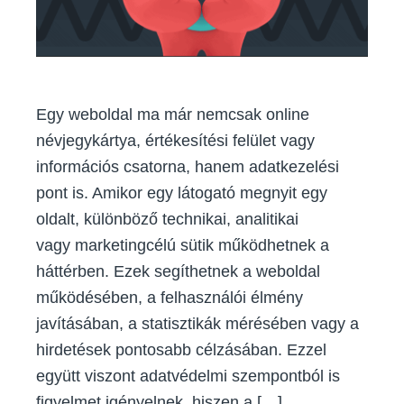
minden
weboldal
számára?
Egy weboldal ma már nemcsak online
névjegykártya, értékesítési felület vagy
információs csatorna, hanem adatkezelési
pont is. Amikor egy látogató megnyit egy
oldalt, különböző technikai, analitikai
vagy marketingcélú sütik működhetnek a
háttérben. Ezek segíthetnek a weboldal
működésében, a felhasználói élmény
javításában, a statisztikák mérésében vagy a
hirdetések pontosabb célzásában. Ezzel
együtt viszont adatvédelmi szempontból is
figyelmet igényelnek, hiszen a […]