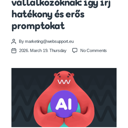
vállalkozóknak: így írj
hatékony és erős
promptokat
By
marketing@websupport.eu
Post
author
on
2026. March 19. Thursday
No Comments
Post
AI-
date
alapok
vállalkozók
így
írj
hatékony
és
erős
promptokat