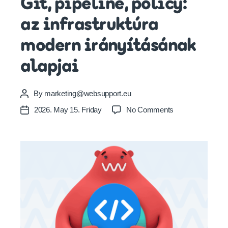
Git, pipeline, policy:
az infrastruktúra
modern irányításának
alapjai
By
marketing@websupport.eu
Post
author
on
2026. May 15. Friday
No Comments
Post
Git,
date
pipeline,
policy:
az
infrastruktúra
modern
irányításának
alapjai