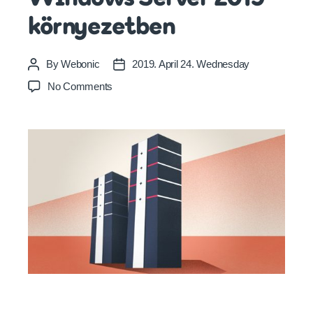
környezetben
By
Webonic
2019. April 24. Wednesday
Post
Post
author
date
on
No Comments
Open
SSH
telepítése
Windows
Server
2019
környezetben