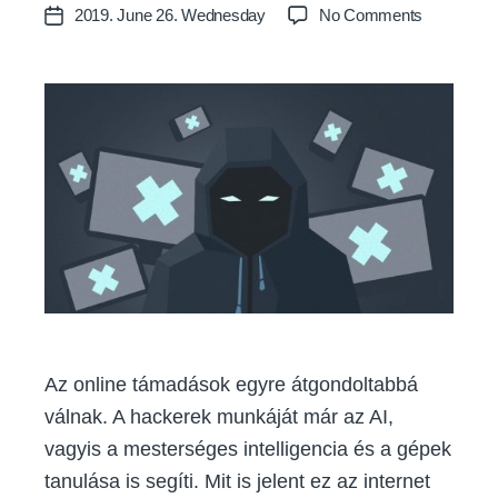
author
on
2019. June 26. Wednesday
No Comments
Post
Hogyan
date
változtatja
meg
a
mesterség
intelligenci
a
hacker
támadások
Az online támadások egyre átgondoltabbá
válnak. A hackerek munkáját már az AI,
vagyis a mesterséges intelligencia és a gépek
tanulása is segíti. Mit is jelent ez az internet