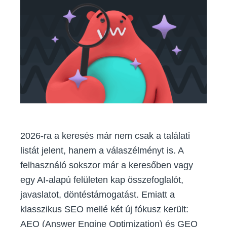
AI
korszakában:
mik
ezek,
és
miért
érdemes
odafigyelned
az
AEO-
ra
és
a
2026-ra a keresés már nem csak a találati
GEO-
listát jelent, hanem a válaszélményt is. A
ra?
felhasználó sokszor már a keresőben vagy
egy AI-alapú felületen kap összefoglalót,
javaslatot, döntéstámogatást. Emiatt a
klasszikus SEO mellé két új fókusz került:
AEO (Answer Engine Optimization) és GEO