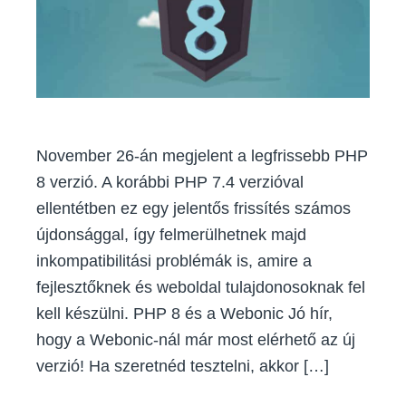
ra
November 26-án megjelent a legfrissebb PHP
8 verzió. A korábbi PHP 7.4 verzióval
ellentétben ez egy jelentős frissítés számos
újdonsággal, így felmerülhetnek majd
inkompatibilitási problémák is, amire a
fejlesztőknek és weboldal tulajdonosoknak fel
kell készülni. PHP 8 és a Webonic Jó hír,
hogy a Webonic-nál már most elérhető az új
verzió! Ha szeretnéd tesztelni, akkor […]