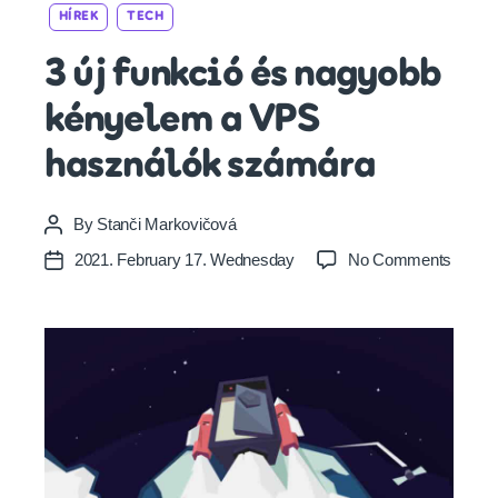
Categories
HÍREK
TECH
3 új funkció és nagyobb
kényelem a VPS
használók számára
By
Stanči Markovičová
Post
author
on
2021. February 17. Wednesday
No Comments
Post
3
date
új
funkci
és
nagyo
kénye
a
VPS
haszn