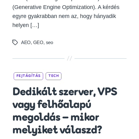
(Generative Engine Optimization). A kérdés
egyre gyakrabban nem az, hogy hányadik
helyen […]
AEO
,
GEO
,
seo
Tags
Categories
FEJTÁGÍTÁS
TECH
Dedikált szerver, VPS
vagy felhőalapú
megoldás – mikor
melyiket válaszd?