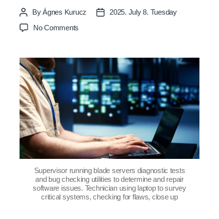
By
Ágnes Kurucz
2025. July 8. Tuesday
Post
Post
author
date
on
No Comments
Dedikált
szerver,
VPS
vagy
felhőalapú
megoldás
–
mikor
melyiket
válaszd?
Supervisor running blade servers diagnostic tests
and bug checking utilities to determine and repair
software issues. Technician using laptop to survey
critical systems, checking for flaws, close up