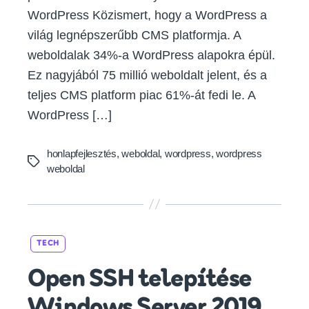
WordPress Közismert, hogy a WordPress a
világ legnépszerűbb CMS platformja. A
weboldalak 34%-a WordPress alapokra épül.
Ez nagyjából 75 millió weboldalt jelent, és a
teljes CMS platform piac 61%-át fedi le. A
WordPress […]
honlapfejlesztés
,
weboldal
,
wordpress
,
wordpress
Tags
weboldal
Categories
TECH
Open SSH telepítése
Windows Server 2019