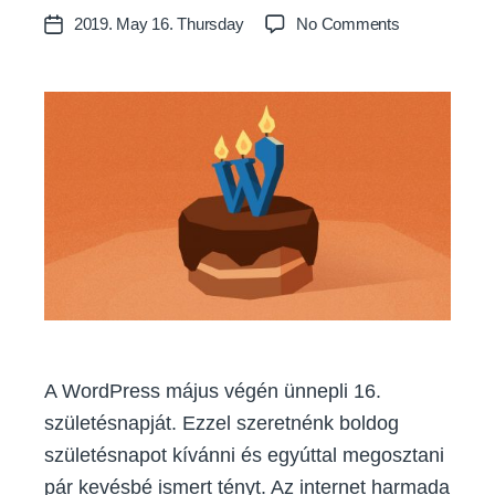
author
on
2019. May 16. Thursday
No Comments
Post
9
date
tény
amit
nem
biztos,
hogy
tudtál
a
WordPressről
A WordPress május végén ünnepli 16.
születésnapját. Ezzel szeretnénk boldog
születésnapot kívánni és egyúttal megosztani
pár kevésbé ismert tényt. Az internet harmada