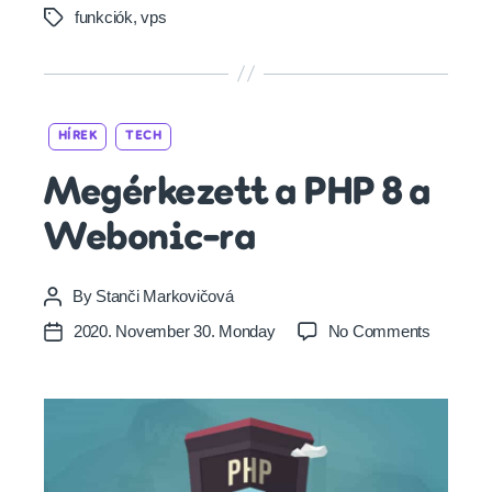
funkciók
,
vps
Tags
Categories
HÍREK
TECH
Megérkezett a PHP 8 a
Webonic-ra
By
Stanči Markovičová
Post
author
on
2020. November 30. Monday
No Comments
Post
Megérke
date
a
PHP
8
a
Webonic