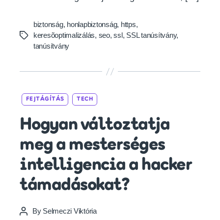
biztonság
,
honlapbiztonság
,
https
,
keresõoptimalizálás
,
seo
,
ssl
,
SSL tanúsítvány
,
Tags
tanúsítvány
Categories
FEJTÁGÍTÁS
TECH
Hogyan változtatja
meg a mesterséges
intelligencia a hacker
támadásokat?
By
Selmeczi Viktória
Post