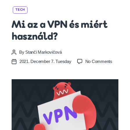
Categories
TECH
Mi az a VPN és miért
használd?
By
Stanči Markovičová
Post
author
on
2021. December 7. Tuesday
No Comments
Post
Mi
date
az
a
VPN
és
miért
használd