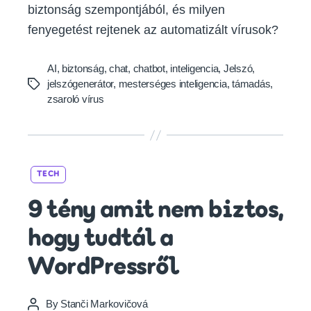
biztonság szempontjából, és milyen
fenyegetést rejtenek az automatizált vírusok?
AI
,
biztonság
,
chat
,
chatbot
,
inteligencia
,
Jelszó
,
jelszógenerátor
,
mesterséges inteligencia
,
támadás
,
Tags
zsaroló vírus
Categories
TECH
9 tény amit nem biztos,
hogy tudtál a
WordPressről
By
Stanči Markovičová
Post