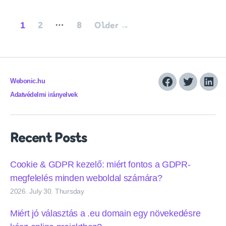
Posts
…
1
2
8
Older
→
pagination
Webonic.hu
Facebook
Twitter
Link
Adatvédelmi irányelvek
Recent Posts
Cookie & GDPR kezelő: miért fontos a GDPR-
megfelelés minden weboldal számára?
2026. July 30. Thursday
Miért jó választás a .eu domain egy növekedésre