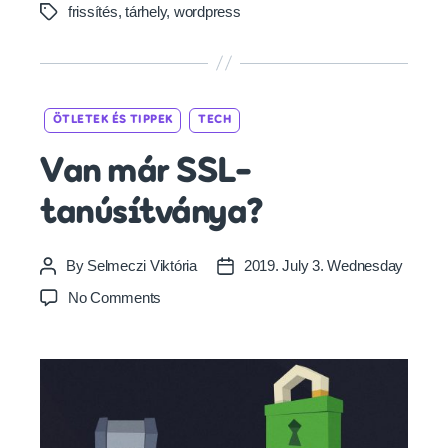
frissítés
,
tárhely
,
wordpress
Tags
Categories
ÖTLETEK ÉS TIPPEK
TECH
Van már SSL-
tanúsítványa?
By
Selmeczi Viktória
2019. July 3. Wednesday
Post
Post
author
date
on
No Comments
Van
már
SSL-
tanúsítványa?