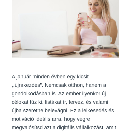
Január
lehet
a
legideálisa
időszak!
A január minden évben egy kicsit
,,újrakezdés”. Nemcsak otthon, hanem a
gondolkodásban is. Az ember ilyenkor új
célokat tűz ki, listákat ír, tervez, és valami
újba szeretne belevágni. Ez a lelkesedés és
motiváció ideális arra, hogy végre
megvalósítsd azt a digitális vállalkozást, amit