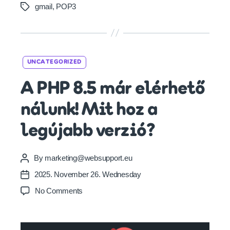
gmail
,
POP3
Tags
Categories
UNCATEGORIZED
A PHP 8.5 már elérhető
nálunk! Mit hoz a
legújabb verzió?
By
marketing@websupport.eu
Post
author
2025. November 26. Wednesday
Post
date
on
No Comments
A
PHP
8.5