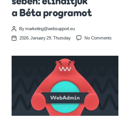
sében: elindítjuk
a Béta programot
By
marketing@websupport.eu
Post
author
on
2026. January 29. Thursday
No Comments
Post
Tarts
date
velünk
a WebAdmi
elindítjuk
a Béta pr