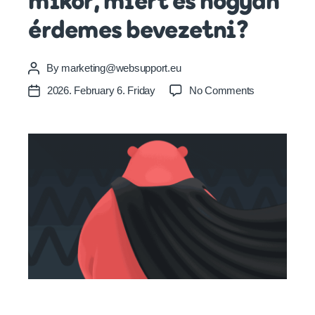
mikor, miért és hogyan
érdemes bevezetni?
By
marketing@websupport.eu
Post
author
on
2026. February 6. Friday
No Comments
Post
Jelszókezelő
date
használata
kezdőknek:
mikor,
miért
és
hogyan
érdemes
bevezetni?