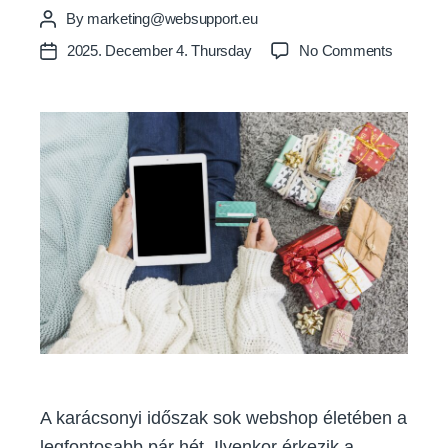
By
marketing@websupport.eu
Post
author
on
2025. December 4. Thursday
No Comments
Post
Bírni
date
fogja
a
karácson
forgalma
a
webshop
Erre
figyelj
hosting
terén!
A karácsonyi időszak sok webshop életében a
legfontosabb pár hét. Ilyenkor érkezik a