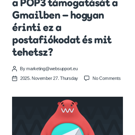
a POP3 támogatását a
Gmailben – hogyan
érinti ez a
postafiókodat és mit
tehetsz?
By
marketing@websupport.eu
Post
author
on
2025. November 27. Thursday
No Comments
Post
A
date
Google
megszü
a
POP3
támoga
a
Gmailb