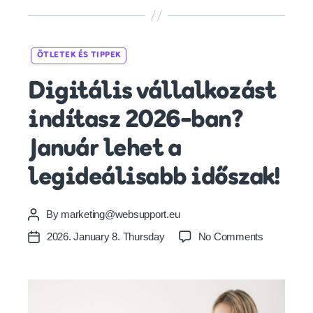
Categories
ÖTLETEK ÉS TIPPEK
Digitális vállalkozást
indítasz 2026-ban?
Január lehet a
legideálisabb időszak!
By
marketing@websupport.eu
Post
author
on
2026. January 8. Thursday
No Comments
Post
Digitális
date
vállalkozás
indítasz
2026-
ban?