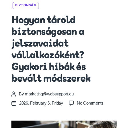
Categories
BIZTONSÁG
Hogyan tárold
biztonságosan a
jelszavaidat
vállalkozóként?
Gyakori hibák és
bevált módszerek
By
marketing@websupport.eu
Post
author
on
2026. February 6. Friday
No Comments
Post
Hogyan
date
tárold
biztonságosa
a