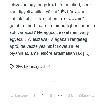
jelszavad úgy, hogy közben remélted, senki
sem figyeli a billentyűidet? És hányszor
kattintottál a „elfelejtettem a jelszavam”
gombra, mert már nem bírtad fejben tartani a
sok variációt? Ne aggódj, ezzel nem vagy
egyedül. A jelszavak világában rengeteg
apró, de veszélyes hibát követünk el –
olyanokat, amik elsőre ártalmatlannak […]
2FA
,
biztonság
,
Jelszó
Tags
Posts
…
2
←
Newer
1
3
23
Older
→
pagination