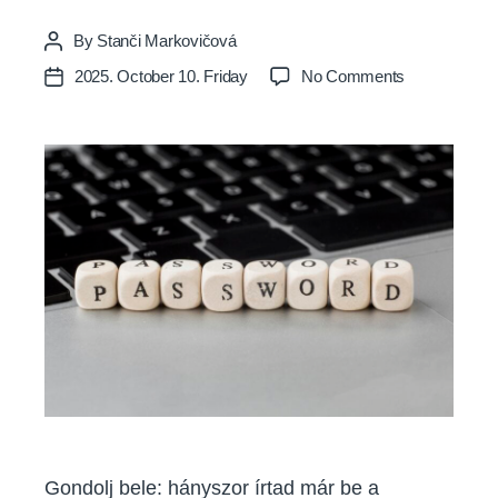
By
Stanči Markovičová
Post
author
on
2025. October 10. Friday
No Comments
Post
Leggyakorib
date
jelszóhibák,
amiket
elkövetsz
–
és
hogyan
kerüld
el
őket
Gondolj bele: hányszor írtad már be a