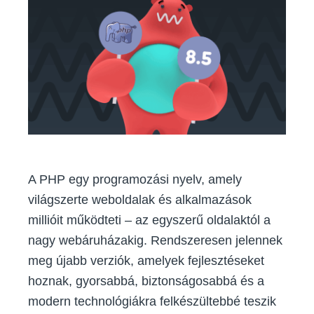
már
elérhető
nálunk!
Mit
hoz
a
legújabb
verzió?
A PHP egy programozási nyelv, amely
világszerte weboldalak és alkalmazások
millióit működteti – az egyszerű oldalaktól a
nagy webáruházakig. Rendszeresen jelennek
meg újabb verziók, amelyek fejlesztéseket
hoznak, gyorsabbá, biztonságosabbá és a
modern technológiákra felkészültebbé teszik