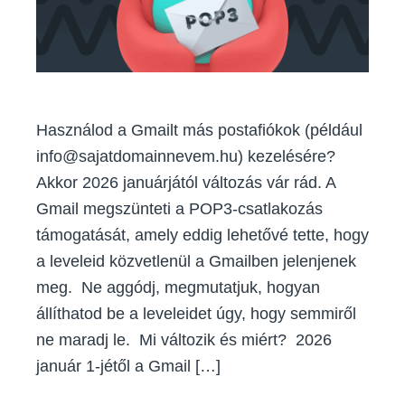
–
hogyan
érinti
ez
a
postafi
és
Használod a Gmailt más postafiókok (például
mit
info@sajatdomainnevem.hu) kezelésére?
tehets
Akkor 2026 januárjától változás vár rád. A
Gmail megszünteti a POP3-csatlakozás
támogatását, amely eddig lehetővé tette, hogy
a leveleid közvetlenül a Gmailben jelenjenek
meg. Ne aggódj, megmutatjuk, hogyan
állíthatod be a leveleidet úgy, hogy semmiről
ne maradj le. Mi változik és miért? 2026
január 1-jétől a Gmail […]