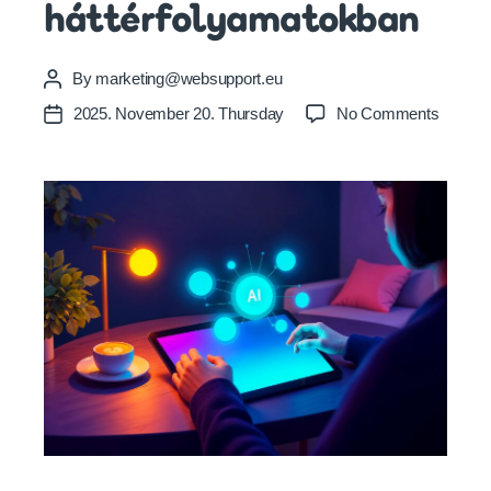
háttérfolyamatokban
By
marketing@websupport.eu
Post
author
on
2025. November 20. Thursday
No Comments
Post
Hogya
date
alakítja
át
az
AI
a
WordPr
infrastr
–
Mester
intellig
a
háttérf