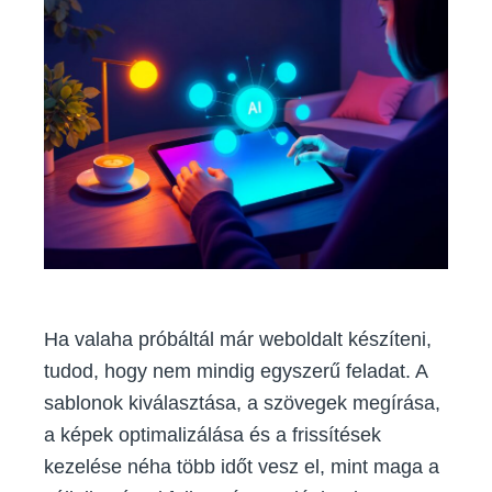
mögött:
hogyan
könnyíti
meg
a
WordPress
kezelést
a
mesterség
intelligenc
Ha valaha próbáltál már weboldalt készíteni,
tudod, hogy nem mindig egyszerű feladat. A
sablonok kiválasztása, a szövegek megírása,
a képek optimalizálása és a frissítések
kezelése néha több időt vesz el, mint maga a