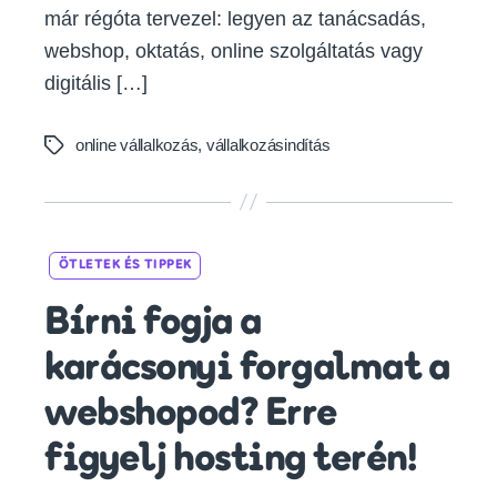
már régóta tervezel: legyen az tanácsadás,
webshop, oktatás, online szolgáltatás vagy
digitális […]
online vállalkozás
,
vállalkozásindítás
Tags
Categories
ÖTLETEK ÉS TIPPEK
Bírni fogja a
karácsonyi forgalmat a
webshopod? Erre
figyelj hosting terén!