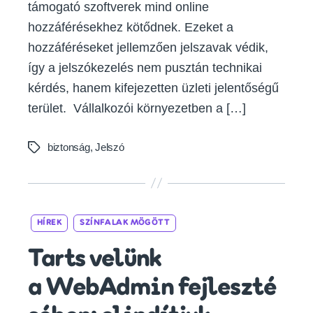
támogató szoftverek mind online
hozzáférésekhez kötődnek. Ezeket a
hozzáféréseket jellemzően jelszavak védik,
így a jelszókezelés nem pusztán technikai
kérdés, hanem kifejezetten üzleti jelentőségű
terület. Vállalkozói környezetben a […]
biztonság
,
Jelszó
Tags
Categories
HÍREK
SZÍNFALAK MÖGÖTT
Tarts velünk
a WebAdmin fejleszté