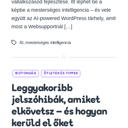
vállalkozásod fejlesztése. Itt léphet be a
képbe a mesterséges intelligencia – és vele
együtt az AI-powered WordPress tárhely, amit
most a Websupportnál […]
AI
,
mesterséges intelligencia
Tags
Categories
BIZTONSÁG
ÖTLETEK ÉS TIPPEK
Leggyakoribb
jelszóhibák, amiket
elkövetsz – és hogyan
kerüld el őket