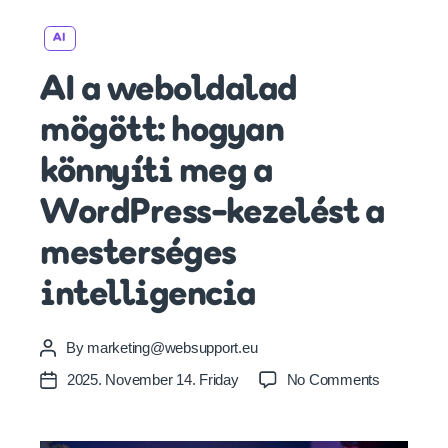
Categories
AI
AI a weboldalad
mögött: hogyan
könnyíti meg a
WordPress-kezelést a
mesterséges
intelligencia
By
marketing@websupport.eu
Post
author
on
2025. November 14. Friday
No Comments
Post
AI
date
a
weboldala