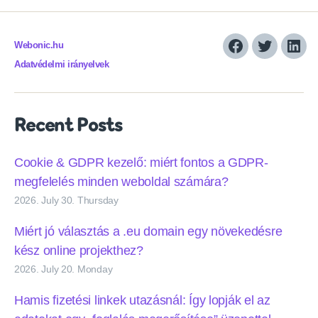
Webonic.hu
Facebook
Twitter
Link
Adatvédelmi irányelvek
Recent Posts
Cookie & GDPR kezelő: miért fontos a GDPR-
megfelelés minden weboldal számára?
2026. July 30. Thursday
Miért jó választás a .eu domain egy növekedésre
kész online projekthez?
2026. July 20. Monday
Hamis fizetési linkek utazásnál: Így lopják el az