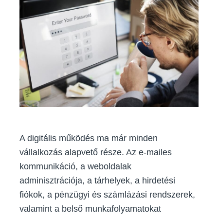
jelszavaidat
vállalkozókén
Gyakori
hibák
és
bevált
módszerek
A digitális működés ma már minden
vállalkozás alapvető része. Az e-mailes
kommunikáció, a weboldalak
adminisztrációja, a tárhelyek, a hirdetési
fiókok, a pénzügyi és számlázási rendszerek,
valamint a belső munkafolyamatokat