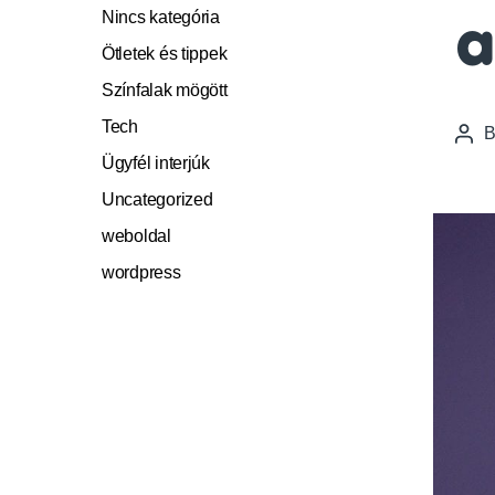
Nincs kategória
a
Ötletek és tippek
Színfalak mögött
Tech
Pos
auth
Ügyfél interjúk
Uncategorized
weboldal
wordpress