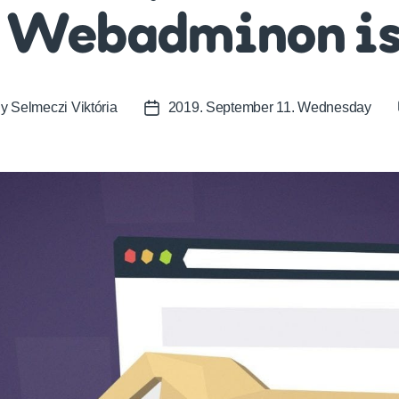
 Webadminon is
By
Selmeczi Viktória
2019. September 11. Wednesday
t
Post
or
date