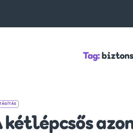
Tag:
bizton
Categories
JTÁGÍTÁS
 kétlépcsős azo