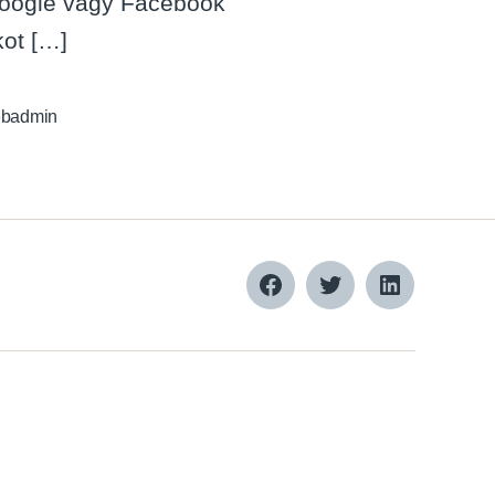
 Google vagy Facebook
kot […]
badmin
Facebook
Twitter
LinkedIn