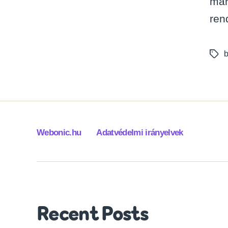
már
ren
b
Tags
Webonic.hu
Adatvédelmi irányelvek
Recent Posts