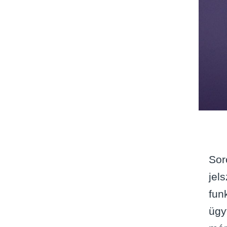
Sor
jel
fun
ügy