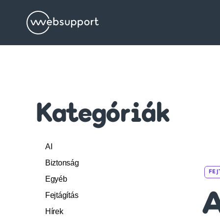
Websupport.hu
Blog
Kategóriák
AI
Biztonság
FE
Egyéb
Fejtágítás
A
Hírek