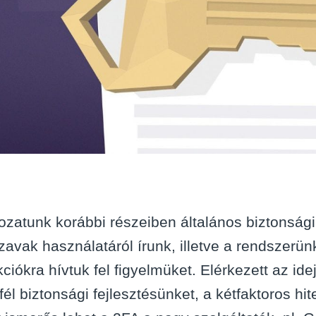
ozatunk korábbi részeiben általános biztonsági
szavak használatáról írunk, illetve a rendszerün
kciókra hívtuk fel figyelmüket. Elérkezett az i
fél biztonsági fejlesztésünket, a kétfaktoros hi