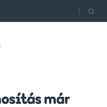
s
nosítás már