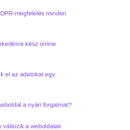
 GDPR-megfelelés minden
vekedésre kész online
ák el az adatokat egy
weboldal a nyári forgalmat?
y változik a weboldalak