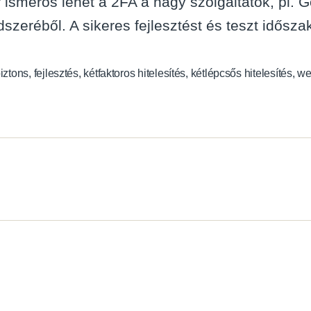
 ismerős lehet a 2FA a nagy szolgáltatók, pl.
dszeréből. A sikeres fejlesztést és teszt idősza
iztons
,
fejlesztés
,
kétfaktoros hitelesítés
,
kétlépcsős hitelesítés
,
we