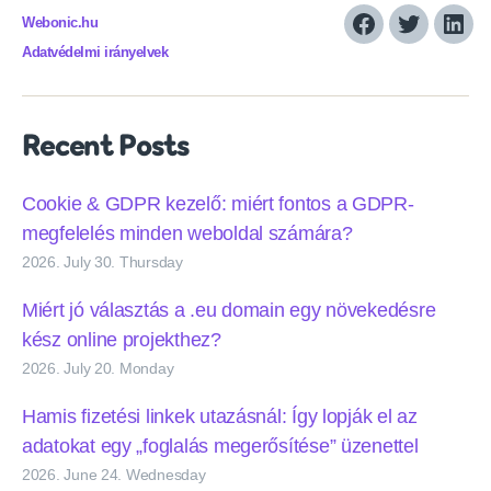
Webonic.hu
Facebook
Twitter
Link
Adatvédelmi irányelvek
Recent Posts
Cookie & GDPR kezelő: miért fontos a GDPR-
megfelelés minden weboldal számára?
2026. July 30. Thursday
Miért jó választás a .eu domain egy növekedésre
kész online projekthez?
2026. July 20. Monday
Hamis fizetési linkek utazásnál: Így lopják el az
adatokat egy „foglalás megerősítése” üzenettel
2026. June 24. Wednesday