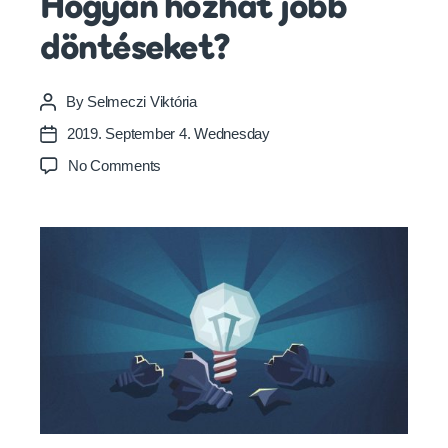
Hogyan hozhat jobb
döntéseket?
By
Selmeczi Viktória
Post
author
2019. September 4. Wednesday
Post
date
on
No Comments
Hogyan
hozhat
jobb
döntéseket?