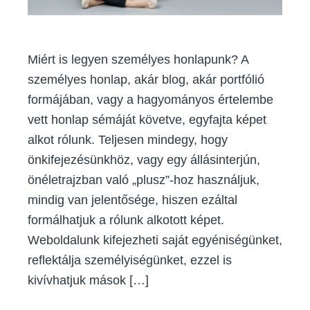
Hogyan?
Miért is legyen személyes honlapunk? A
személyes honlap, akár blog, akár portfólió
formájában, vagy a hagyományos értelembe
vett honlap sémáját követve, egyfajta képet
alkot rólunk. Teljesen mindegy, hogy
önkifejezésünkhöz, vagy egy állásinterjún,
önéletrajzban való „plusz”-hoz használjuk,
mindig van jelentősége, hiszen ezáltal
formálhatjuk a rólunk alkotott képet.
Weboldalunk kifejezheti saját egyéniségünket,
reflektálja személyiségünket, ezzel is
kivívhatjuk mások […]