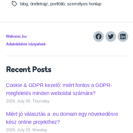
blog
,
önéletrajz
,
portfólió
,
személyes honlap
Tags
Webonic.hu
Facebook
Twitter
Link
Adatvédelmi irányelvek
Recent Posts
Cookie & GDPR kezelő: miért fontos a GDPR-
megfelelés minden weboldal számára?
2026. July 30. Thursday
Miért jó választás a .eu domain egy növekedésre
kész online projekthez?
2026. July 20. Monday