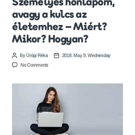
Személyes honlapom,
avagy a kulcs az
életemhez – Miért?
Mikor? Hogyan?
By
Ürögi Réka
2018. May 9. Wednesday
Post
Post
author
date
on
No Comments
Személyes
honlapom,
avagy
a
kulcs
az
életemhez
–
Miért?
Mikor?