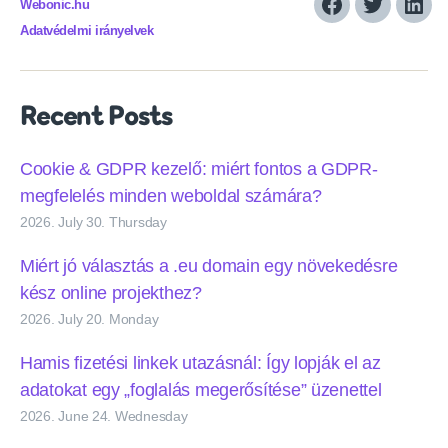
Webonic.hu
Facebook
Twitter
Link
Adatvédelmi irányelvek
Recent Posts
Cookie & GDPR kezelő: miért fontos a GDPR-
megfelelés minden weboldal számára?
2026. July 30. Thursday
Miért jó választás a .eu domain egy növekedésre
kész online projekthez?
2026. July 20. Monday
Hamis fizetési linkek utazásnál: Így lopják el az
adatokat egy „foglalás megerősítése” üzenettel
2026. June 24. Wednesday