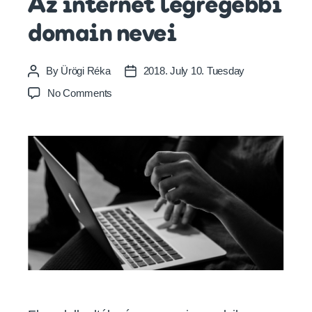
Az internet legrégebbi
domain nevei
By
Ürögi Réka
2018. July 10. Tuesday
Post
Post
author
date
on
No Comments
Az
internet
legrégebbi
domain
nevei