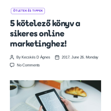
Categories
ÖTLETEK ÉS TIPPEK
5 kötelező könyv a
sikeres online
marketinghez!
By
Kecskés D Ágnes
2017. June 26. Monday
Post
Post
author
date
on
No Comments
5
kötelező
könyv
a
sikeres
online
marketinghez!