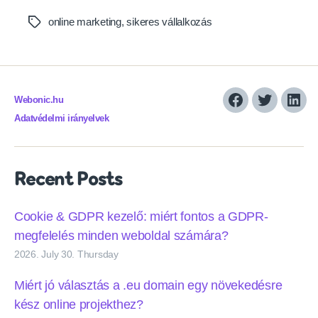
online marketing
,
sikeres vállalkozás
Tags
Webonic.hu
Facebook
Twitter
Link
Adatvédelmi irányelvek
Recent Posts
Cookie & GDPR kezelő: miért fontos a GDPR-
megfelelés minden weboldal számára?
2026. July 30. Thursday
Miért jó választás a .eu domain egy növekedésre
kész online projekthez?