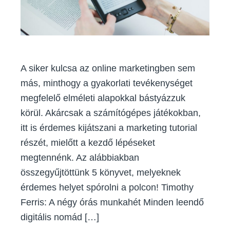
A siker kulcsa az online marketingben sem
más, minthogy a gyakorlati tevékenységet
megfelelő elméleti alapokkal bástyázzuk
körül. Akárcsak a számítógépes játékokban,
itt is érdemes kijátszani a marketing tutorial
részét, mielőtt a kezdő lépéseket
megtennénk. Az alábbiakban
összegyűjtöttünk 5 könyvet, melyeknek
érdemes helyet spórolni a polcon! Timothy
Ferris: A négy órás munkahét Minden leendő
digitális nomád […]