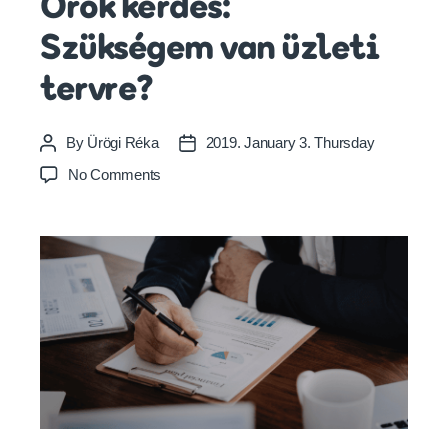
Örök kérdés:
Szükségem van üzleti
tervre?
By
Ürögi Réka
2019. January 3. Thursday
Post
Post
author
date
on
No Comments
Örök
kérdés:
Szükségem
van
üzleti
tervre?