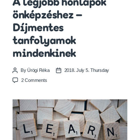
A legjobb honlapok
önképzéshez –
Díjmentes
tanfolyamok
mindenkinek
By
Ürögi Réka
2018. July 5. Thursday
Post
Post
author
date
on
2 Comments
A
legjobb
honlapok
önképzéshez
–
Díjmentes
tanfolyamok
mindenkinek