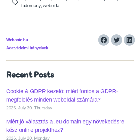
Tags
tudomány
,
weboldal
Webonic.hu
Facebook
Twitter
Link
Adatvédelmi irányelvek
Recent Posts
Cookie & GDPR kezelő: miért fontos a GDPR-
megfelelés minden weboldal számára?
2026. July 30. Thursday
Miért jó választás a .eu domain egy növekedésre
kész online projekthez?
2026. July 20. Monday