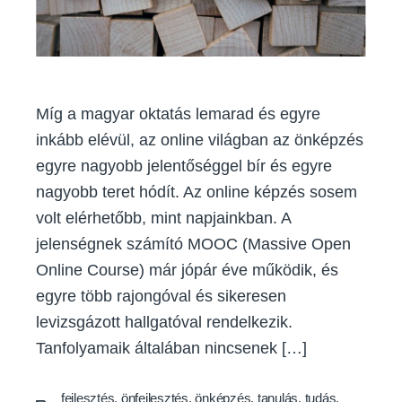
Míg a magyar oktatás lemarad és egyre
inkább elévül, az online világban az önképzés
egyre nagyobb jelentőséggel bír és egyre
nagyobb teret hódít. Az online képzés sosem
volt elérhetőbb, mint napjainkban. A
jelenségnek számító MOOC (Massive Open
Online Course) már jópár éve működik, és
egyre több rajongóval és sikeresen
levizsgázott hallgatóval rendelkezik.
Tanfolyamaik általában nincsenek […]
fejlesztés
,
önfejlesztés
,
önképzés
,
tanulás
,
tudás
,