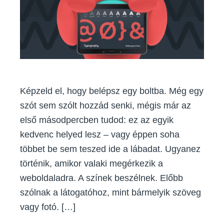
pszichológiai
és
gyakorlati
szempontból
Képzeld el, hogy belépsz egy boltba. Még egy
szót sem szólt hozzád senki, mégis már az
első másodpercben tudod: ez az egyik
kedvenc helyed lesz – vagy éppen soha
többet be sem teszed ide a lábadat. Ugyanez
történik, amikor valaki megérkezik a
weboldaladra. A színek beszélnek. Előbb
szólnak a látogatóhoz, mint bármelyik szöveg
vagy fotó. […]