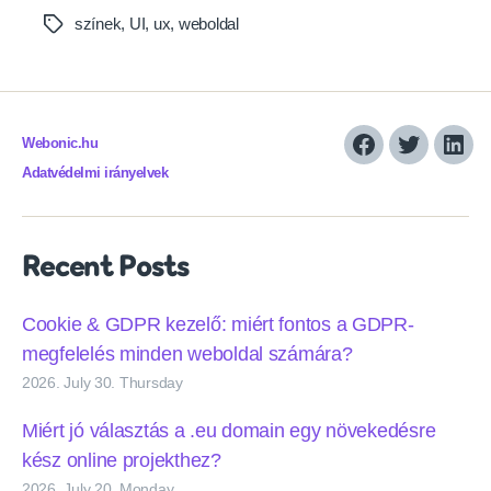
színek
,
UI
,
ux
,
weboldal
Tags
Webonic.hu
Facebook
Twitter
Link
Adatvédelmi irányelvek
Recent Posts
Cookie & GDPR kezelő: miért fontos a GDPR-
megfelelés minden weboldal számára?
2026. July 30. Thursday
Miért jó választás a .eu domain egy növekedésre
kész online projekthez?
2026. July 20. Monday