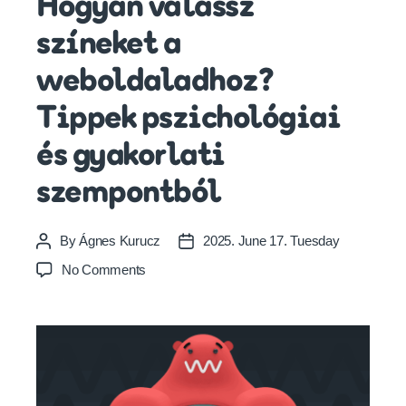
Hogyan válassz
színeket a
weboldaladhoz?
Tippek pszichológiai
és gyakorlati
szempontból
By
Ágnes Kurucz
2025. June 17. Tuesday
Post
Post
author
date
on
No Comments
Hogyan
válassz
színeket
a
weboldaladhoz?
Tippek