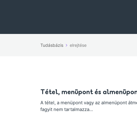
Tudásbázis
elrejtése
Tétel, menüpont és almenüpon
A tétel, a menüpont vagy az almenüpont átme
fagyit nem tartalmazza...