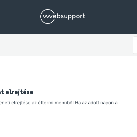
S
F
t elrejtése
neti elrejtése az éttermi menüből Ha az adott napon a