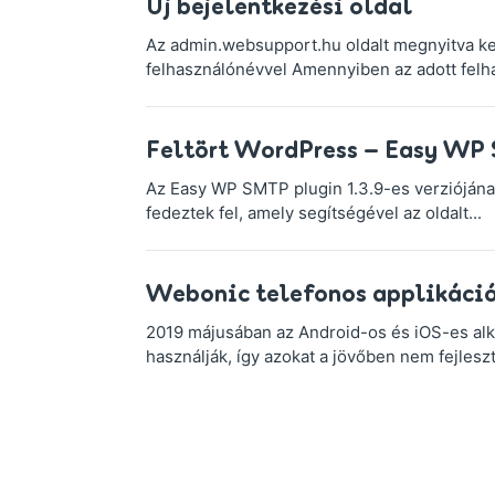
Új bejelentkezési oldal
Az admin.websupport.hu oldalt megnyitva ket
felhasználónévvel Amennyiben az adott felhasz
Feltört WordPress – Easy W
Az Easy WP SMTP plugin 1.3.9-es verziójána
fedeztek fel, amely segítségével az oldalt...
Webonic telefonos applikáció
2019 májusában az Android-os és iOS-es alk
használják, így azokat a jövőben nem fejleszt