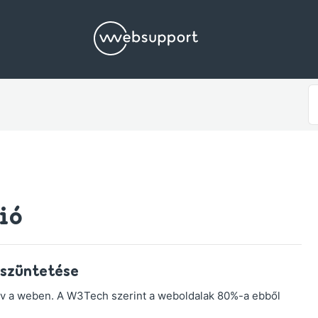
S
F
ió
szüntetése
elv a weben. A W3Tech szerint a weboldalak 80%-a ebből