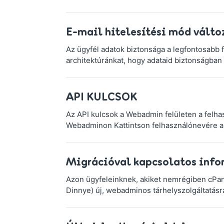
E-mail hitelesítési mód válto
Az ügyfél adatok biztonsága a legfontosabb f
architektúránkat, hogy adataid biztonságban
API KULCSOK
Az API kulcsok a Webadmin felületen a felha
Webadminon Kattintson felhasználónevére a 
Migrációval kapcsolatos info
Azon ügyfeleinknek, akiket nemrégiben cPanel
Dinnye) új, webadminos tárhelyszolgáltatásra