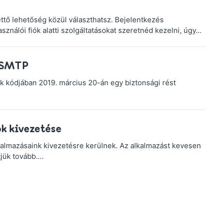
tő lehetőség közül választhatsz. Bejelentkezés
nálói fiók alatti szolgáltatásokat szeretnéd kezelni, úgy...
P SMTP
k kódjában 2019. március 20-án egy biztonsági rést
k kivezetése
almazásaink kivezetésre kerülnek. Az alkalmazást kevesen
jük tovább....