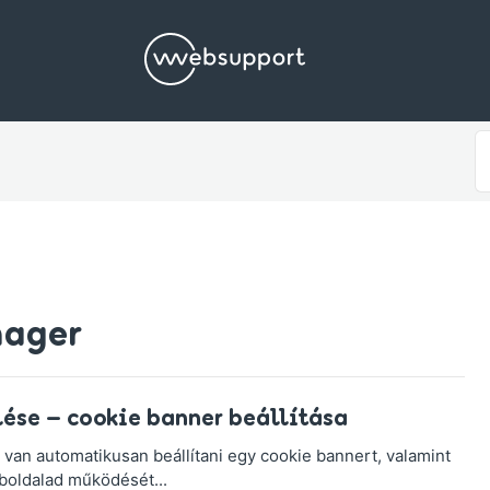
S
F
nager
ése – cookie banner beállítása
an automatikusan beállítani egy cookie bannert, valamint
boldalad működését...