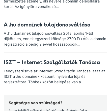
természetes személy, aki nevére a domain delegálásra
kerül. Az igénylőre vonatkozó...
A .hu domainek tulajdonosváltása
A .hu domainek tulajdonosváltása 2018. április 1-től
díjköteles, ennek egyszeri költsége 2700 Ft+Áfa, a domain
regisztrációja pedig 2 évvel hosszabbodik...
ISZT – Internet Szolgáltatók Tanácsa
Leegyszerűsítve az Internet Szolgáltatók Tanácsa, azaz az
ISZT a .hu domainek központi nyilvántartója és
regisztrátora. Többek között belépése van a...
Segítségre van szükséged?
Nem találtál választ a kérdésedre? Vedd fel a