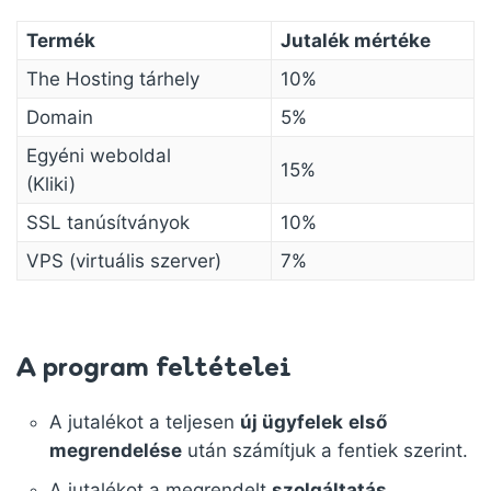
Termék
Jutalék mértéke
The Hosting tárhely
10%
Domain
5%
Egyéni
weboldal
15%
(Kliki)
SSL tanúsítványok
10%
VPS (virtuális szerver)
7%
A program feltételei
A jutalékot a teljesen
új ügyfelek
első
megrendelése
után számítjuk a fentiek szerint.
A jutalékot a megrendelt
szolgáltatás