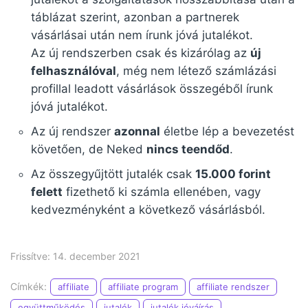
táblázat szerint, azonban a partnerek
vásárlásai után nem írunk jóvá jutalékot.
Az új rendszerben csak és kizárólag az
új
felhasználóval
, még nem létező számlázási
profillal leadott vásárlások összegéből írunk
jóvá jutalékot.
Az új rendszer
azonnal
életbe lép a bevezetést
követően, de Neked
nincs teendőd
.
Az összegyűjtött jutalék csak
15.000 forint
felett
fizethető ki számla ellenében, vagy
kedvezményként a következő vásárlásból.
Frissítve: 14. december 2021
Címkék:
affiliate
affiliate program
affiliate rendszer
együttműködés
jutalék
jutalék jóváírás