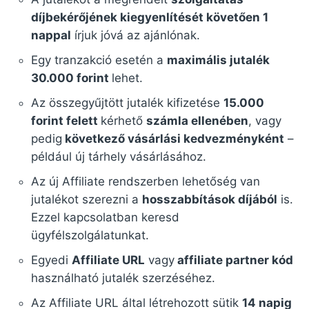
díjbekérőjének kiegyenlítését követően 1
nappal
írjuk jóvá az ajánlónak.
Egy tranzakció esetén a
maximális jutalék
30.000 forint
lehet.
Az összegyűjtött jutalék kifizetése
15.000
forint felett
kérhető
számla ellenében
, vagy
pedig
következő vásárlási kedvezményként
–
például új tárhely vásárlásához.
Az új Affiliate rendszerben lehetőség van
jutalékot szerezni a
hosszabbítások díjából
is.
Ezzel kapcsolatban keresd
ügyfélszolgálatunkat.
Egyedi
Affiliate URL
vagy
affiliate partner kód
használható jutalék szerzéséhez.
Az Affiliate URL által létrehozott sütik
14 napig