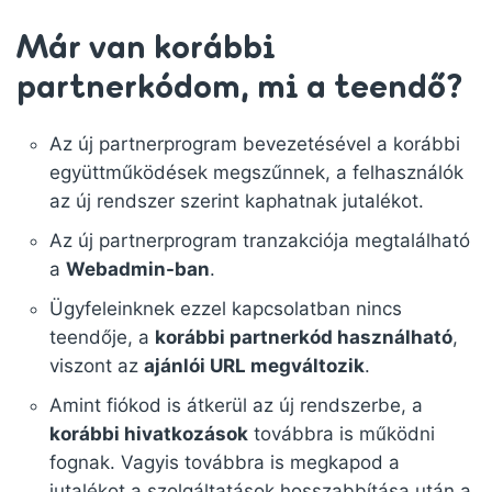
Már van korábbi
partnerkódom, mi a teendő?
Az új partnerprogram bevezetésével a korábbi
együttműködések megszűnnek, a felhasználók
az új rendszer szerint kaphatnak jutalékot.
Az új partnerprogram tranzakciója megtalálható
a
Webadmin-ban
.
Ügyfeleinknek ezzel kapcsolatban nincs
teendője, a
korábbi partnerkód használható
,
viszont az
ajánlói URL megváltozik
.
Amint fiókod is átkerül az új rendszerbe, a
korábbi hivatkozások
továbbra is működni
fognak. Vagyis továbbra is megkapod a
jutalékot a szolgáltatások hosszabbítása után a