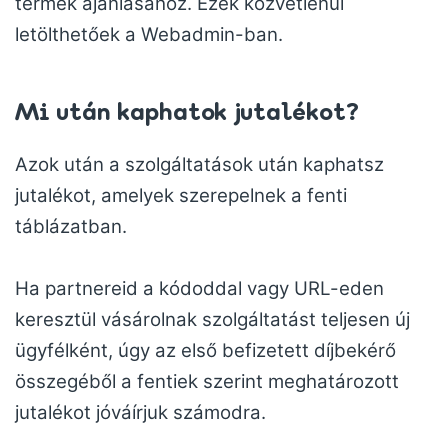
termék ajánlásához. Ezek közvetlenül
letölthetőek a Webadmin-ban.
Mi után
kaphat
ok jutalékot?
Azok után a szolgáltatások után kaphatsz
jutalékot, amelyek szerepelnek a fenti
táblázatban.
Ha partnereid a kódoddal vagy URL-eden
keresztül vásárolnak szolgáltatást teljesen új
ügyfélként, úgy az első befizetett díjbekérő
összegéből a fentiek szerint meghatározott
jutalékot jóváírjuk számodra.