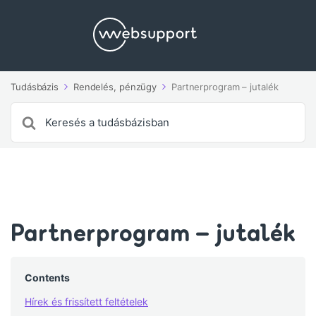
Tudásbázis
Rendelés, pénzügy
Partnerprogram – jutalék
Search
For
Partnerprogram – jutalék
Contents
Hírek és frissített feltételek