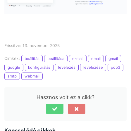
Frissítve: 13. november 2025
Címkék:
beállítás
beállítása
e-mail
email
gmail
google
konfigurálás
levelezés
levelezése
pop3
smtp
webmail
Hasznos volt ez a cikk?
Kapcsolódó cikkek