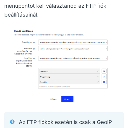
menüpontot kell választanod az FTP fiók
beállításainál:
Az FTP fiókok esetén is csak a GeoIP