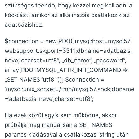
szükséges teendő, hogy kézzel meg kell adni a
kódolást, amikor az alkalmazás csatlakozik az
adatbázishoz.
$connection = new PDO(„mysql:host=mysql57.
websupport.sk;port=3311;dbname=adatbazis_
neve; charset=utf8”, „db_name”, „password”,
array(PDO::MYSQL_ATTR_INIT_COMMAND =>
„SET NAMES ‘utf8′”)); $connection =
‘mysql:unix_socket=/tmp/mysql57.sock;dbname
=’adatbazis_neve’;charset=utf8′;
Ha ezek közül egyik sem működne, akkor
próbálja meg manuálisan a SET NAMES
parancs kiadásával a csatlakozási string után