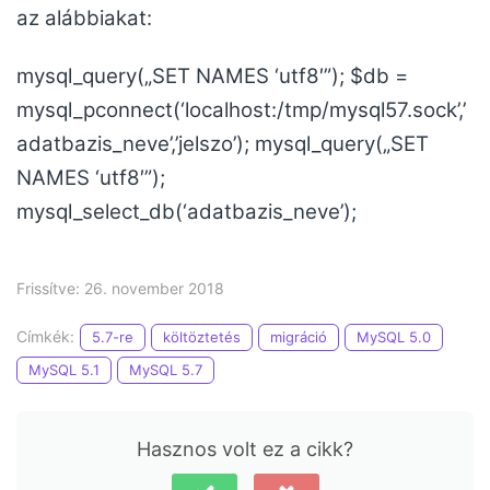
az alábbiakat:
mysql_query(„SET NAMES ‘utf8′”); $db =
mysql_pconnect(‘localhost:/tmp/mysql57.sock’,’
adatbazis_neve’,’jelszo’); mysql_query(„SET
NAMES ‘utf8′”);
mysql_select_db(‘adatbazis_neve’);
Frissítve: 26. november 2018
Címkék:
5.7-re
költöztetés
migráció
MySQL 5.0
MySQL 5.1
MySQL 5.7
Hasznos volt ez a cikk?