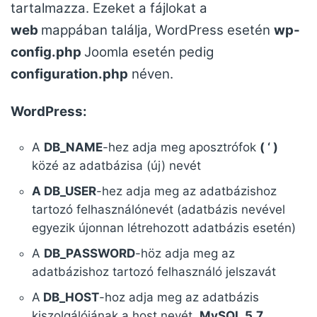
tartalmazza. Ezeket a fájlokat a
web
mappában találja, WordPress esetén
wp-
config.php
Joomla esetén pedig
configuration.php
néven.
WordPress:
A
DB_NAME
-hez adja meg aposztrófok
( ‘ )
közé az adatbázisa (új) nevét
A DB_USER
-hez adja meg az adatbázishoz
tartozó felhasználónevét (adatbázis nevével
egyezik újonnan létrehozott adatbázis esetén)
A
DB_PASSWORD
-höz adja meg az
adatbázishoz tartozó felhasználó jelszavát
A
DB_HOST
-hoz adja meg az adatbázis
kiszolgálójának a host nevét.
MySQL 5.7