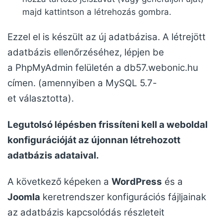
majd kattintson a létrehozás gombra.
Ezzel el is készült az új adatbázisa. A létrejött
adatbázis ellenőrzéséhez, lépjen be
a PhpMyAdmin felületén a db57.webonic.hu
címen. (amennyiben a MySQL 5.7-
et választotta).
Legutolsó lépésben frissíteni kell a weboldal
konfigurációját az újonnan létrehozott
adatbázis adataival.
A következő képeken a
WordPress
és a
Joomla
keretrendszer konfigurációs fájljainak
az adatbázis kapcsolódás részleteit