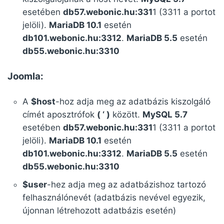
esetében
db57.webonic.hu:331
1 (3311 a portot
jelöli).
MariaDB 10.1
esetén
db101.webonic.hu:3312
.
MariaDB 5.5
esetén
db55.webonic.hu:3310
Joomla:
A
$host
-hoz adja meg az adatbázis kiszolgáló
címét aposztrófok
( ‘ )
között.
MySQL 5.7
esetében
db57.webonic.hu:331
1 (3311 a portot
jelöli).
MariaDB 10.1
esetén
db101.webonic.hu:3312
.
MariaDB 5.5
esetén
db55.webonic.hu:3310
$user
-hez adja meg az adatbázishoz tartozó
felhasználónevét (adatbázis nevével egyezik,
újonnan létrehozott adatbázis esetén)