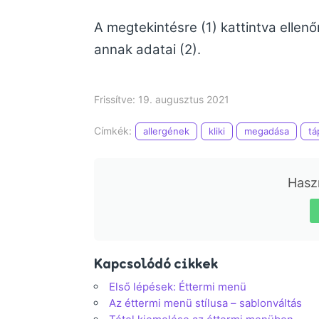
A megtekintésre (1) kattintva ellenő
annak adatai (2).
Frissítve: 19. augusztus 2021
Címkék:
allergének
kliki
megadása
tá
Haszn
Kapcsolódó cikkek
Első lépések: Éttermi menü
Az éttermi menü stílusa – sablonváltás