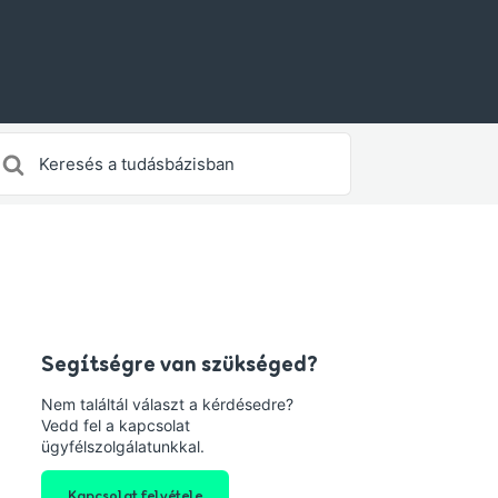
earch
or
Segítségre van szükséged?
Nem találtál választ a kérdésedre?
Vedd fel a kapcsolat
ügyfélszolgálatunkkal.
Kapcsolat felvétele