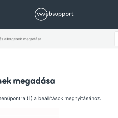
S
és allergének megadása
F
ének megadása
menüpontra (1) a beállítások megnyitásához.