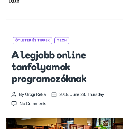
Dash
Categories
ÖTLETEK ÉS TIPPEK
TECH
A legjobb online
tanfolyamok
programozóknak
By
Ürögi Réka
2018. June 28. Thursday
Post
Post
author
date
on
No Comments
A
legjobb
online
tanfolyamok