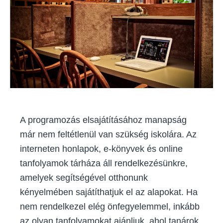
programozóknak
A programozás elsajátításához manapság
már nem feltétlenül van szükség iskolára. Az
interneten honlapok, e-könyvek és online
tanfolyamok tárháza áll rendelkezésünkre,
amelyek segítségével otthonunk
kényelmében sajátíthatjuk el az alapokat. Ha
nem rendelkezel elég önfegyelemmel, inkább
az olyan tanfolyamokat ajánljuk, ahol tanárok