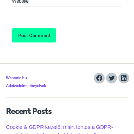
Website
Webonic.hu
Facebook
Twitter
Link
Adatvédelmi irányelvek
Recent Posts
Cookie & GDPR kezelő: miért fontos a GDPR-