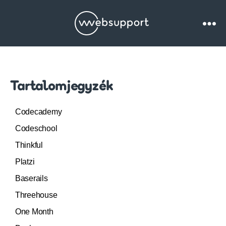
Websupport.hu
Blog
Tartalomjegyzék
Codecademy
Codeschool
Thinkful
Platzi
Baserails
Threehouse
One Month