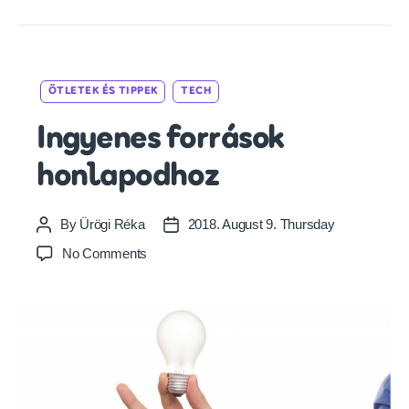
Categories
ÖTLETEK ÉS TIPPEK
TECH
Ingyenes források
honlapodhoz
By
Ürögi Réka
2018. August 9. Thursday
Post
Post
author
date
on
No Comments
Ingyenes
források
honlapodhoz