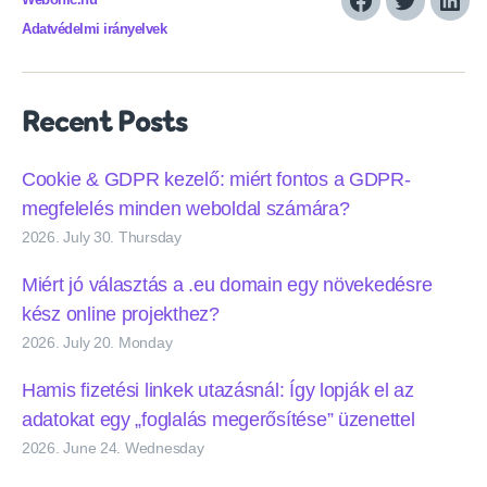
Webonic.hu
Facebook
Twitter
Link
Adatvédelmi irányelvek
Recent Posts
Cookie & GDPR kezelő: miért fontos a GDPR-
megfelelés minden weboldal számára?
2026. July 30. Thursday
Miért jó választás a .eu domain egy növekedésre
kész online projekthez?
2026. July 20. Monday
Hamis fizetési linkek utazásnál: Így lopják el az
adatokat egy „foglalás megerősítése” üzenettel
2026. June 24. Wednesday