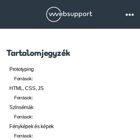
Websupport.hu
Blog
Tartalomjegyzék
Prototyping
Források:
HTML, CSS, JS
Források:
Színsémák
Források:
Fényképek és képek
Források: