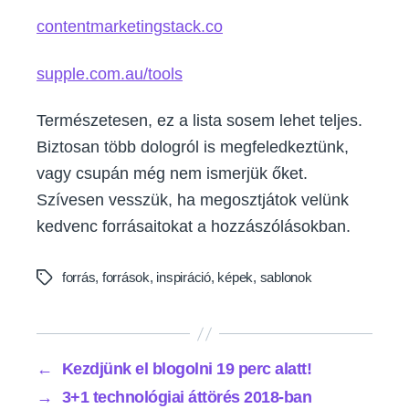
contentmarketingstack.co
supple.com.au/tools
Természetesen, ez a lista sosem lehet teljes.
Biztosan több dologról is megfeledkeztünk,
vagy csupán még nem ismerjük őket.
Szívesen vesszük, ha megosztjátok velünk
kedvenc forrásaitokat a hozzászólásokban.
forrás
,
források
,
inspiráció
,
képek
,
sablonok
Tags
←
Kezdjünk el blogolni 19 perc alatt!
→
3+1 technológiai áttörés 2018-ban