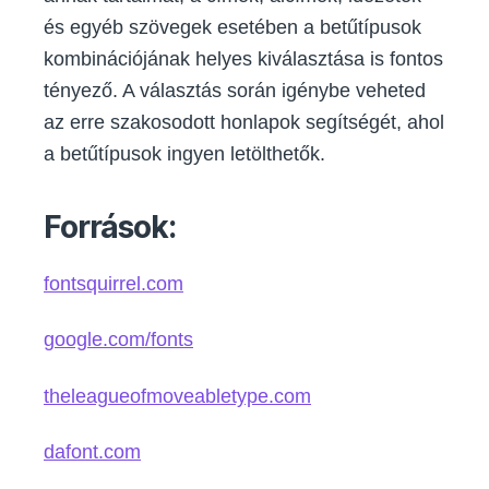
és egyéb szövegek esetében a betűtípusok
kombinációjának helyes kiválasztása is fontos
tényező. A választás során igénybe veheted
az erre szakosodott honlapok segítségét, ahol
a betűtípusok ingyen letölthetők.
Források:
fontsquirrel.com
google.com/fonts
theleagueofmoveabletype.com
dafont.com