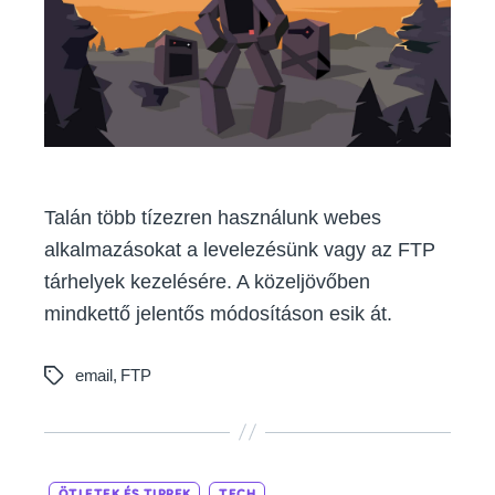
Talán több tízezren használunk webes
alkalmazásokat a levelezésünk vagy az FTP
tárhelyek kezelésére. A közeljövőben
mindkettő jelentős módosításon esik át.
email
,
FTP
Tags
Categories
ÖTLETEK ÉS TIPPEK
TECH