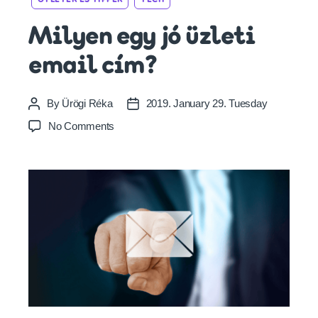
Milyen egy jó üzleti
email cím?
By
Ürögi Réka
2019. January 29. Tuesday
Post
Post
author
date
on
No Comments
Milyen
egy
jó
üzleti
email
cím?