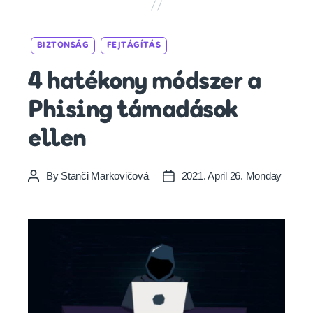
Categories
BIZTONSÁG
FEJTÁGÍTÁS
4 hatékony módszer a
Phising támadások
ellen
By
Stanči Markovičová
2021. April 26. Monday
Post
Post
author
date