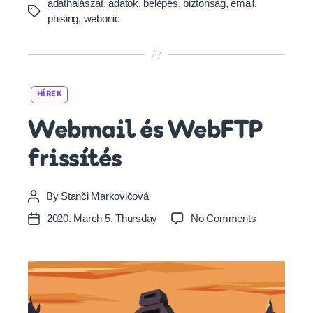
adathalászat
,
adatok
,
belépés
,
biztonság
,
email
,
Tags
phising
,
webonic
Categories
HÍREK
Webmail és WebFTP
frissítés
By
Stanči Markovičová
Post
author
on
2020. March 5. Thursday
No Comments
Post
Webmail
date
és
WebFTP
frissítés