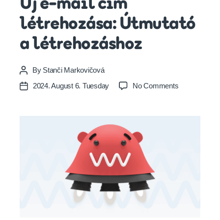
Új e-mail cím
létrehozása: Útmutató
a létrehozáshoz
By
Stanči Markovičová
Post
author
on
2024. August 6. Tuesday
No Comments
Post
Új
date
e-
mail
cím
létrehozása:
Útmutató
a
létrehozásho