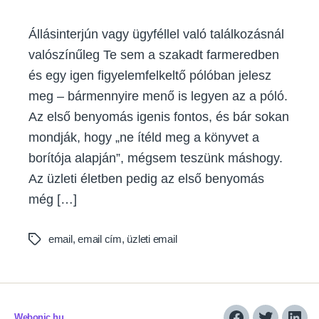
Állásinterjún vagy ügyféllel való találkozásnál
valószínűleg Te sem a szakadt farmeredben
és egy igen figyelemfelkeltő pólóban jelesz
meg – bármennyire menő is legyen az a póló.
Az első benyomás igenis fontos, és bár sokan
mondják, hogy „ne ítéld meg a könyvet a
borítója alapján”, mégsem teszünk máshogy.
Az üzleti életben pedig az első benyomás
még […]
email
,
email cím
,
üzleti email
Tags
Webonic.hu