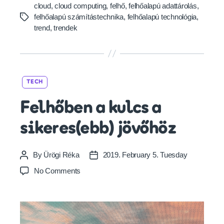
cloud
,
cloud computing
,
felhő
,
felhőalapú adattárolás
,
felhőalapú számítástechnika
,
felhőalapú technológia
,
Tags
trend
,
trendek
Categories
TECH
Felhőben a kulcs a
sikeres(ebb) jövőhöz
By
Ürögi Réka
2019. February 5. Tuesday
Post
Post
author
date
on
No Comments
Felhőben
a
kulcs
a