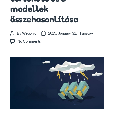
modellek
összehasonlítása
By
Webonic
2019. January 31. Thursday
Post
Post
author
date
on
No Comments
A
felhőalapú
számítástechnika
(cloud
computing)
–
története
és
a
modellek
összehasonlítása