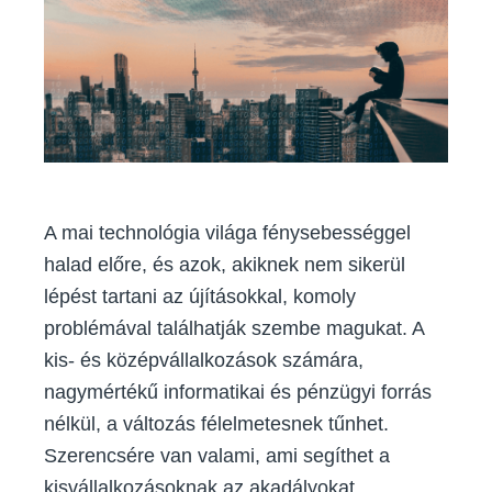
sikeres(ebb)
jövőhöz
A mai technológia világa fénysebességgel
halad előre, és azok, akiknek nem sikerül
lépést tartani az újításokkal, komoly
problémával találhatják szembe magukat. A
kis- és középvállalkozások számára,
nagymértékű informatikai és pénzügyi forrás
nélkül, a változás félelmetesnek tűnhet.
Szerencsére van valami, ami segíthet a
kisvállalkozásoknak az akadályokat