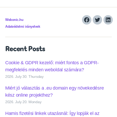
Webonic.hu
Facebook
Twitter
Link
Adatvédelmi irányelvek
Recent Posts
Cookie & GDPR kezelő: miért fontos a GDPR-
megfelelés minden weboldal számára?
2026. July 30. Thursday
Miért jó választás a .eu domain egy növekedésre
kész online projekthez?
2026. July 20. Monday
Hamis fizetési linkek utazásnál: Így lopják el az