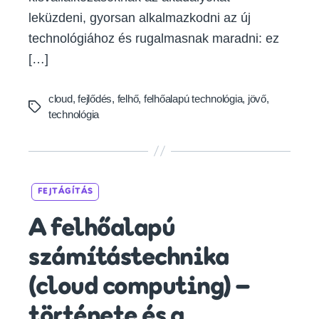
leküzdeni, gyorsan alkalmazkodni az új
technológiához és rugalmasnak maradni: ez
[…]
cloud
,
fejlődés
,
felhő
,
felhőalapú technológia
,
jövő
,
Tags
technológia
Categories
FEJTÁGÍTÁS
A felhőalapú
számítástechnika
(cloud computing) –
története és a