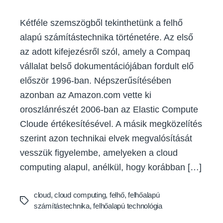
Kétféle szemszögből tekinthetünk a felhő
alapú számítástechnika történetére. Az első
az adott kifejezésről szól, amely a Compaq
vállalat belső dokumentációjában fordult elő
először 1996-ban. Népszerűsítésében
azonban az Amazon.com vette ki
oroszlánrészét 2006-ban az Elastic Compute
Cloude értékesítésével. A másik megközelítés
szerint azon technikai elvek megvalósítását
vesszük figyelembe, amelyeken a cloud
computing alapul, anélkül, hogy korábban […]
cloud
,
cloud computing
,
felhő
,
felhőalapú
Tags
számítástechnika
,
felhőalapú technológia