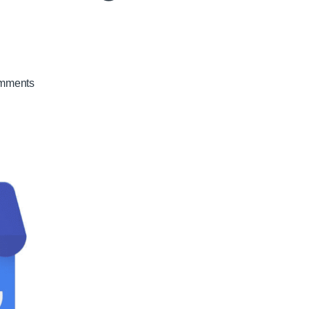
on
mments
Google
My
Business
–
Igen!
De
miért?