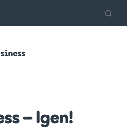
siness
s – Igen!