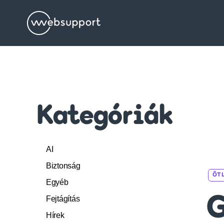
Websupport.hu
Blog
Kategóriák
AI
Biztonság
ÖTL
Egyéb
Fejtágítás
G
Hírek