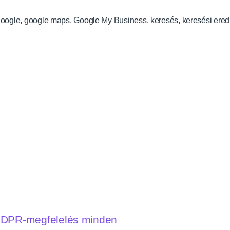
oogle
,
google maps
,
Google My Business
,
keresés
,
keresési ere
 GDPR-megfelelés minden