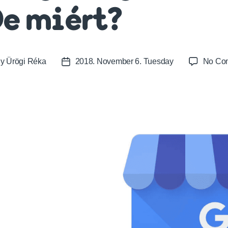
e miért?
By
Ürögi Réka
2018. November 6. Tuesday
No Co
t
Post
or
date