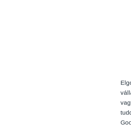
Elg
vál
vag
tud
Goo