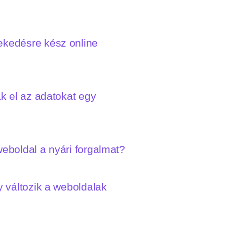
vekedésre kész online
ák el az adatokat egy
weboldal a nyári forgalmat?
y változik a weboldalak