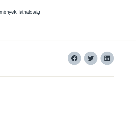
dmények
,
láthatóság
Facebook
Twitter
LinkedIn