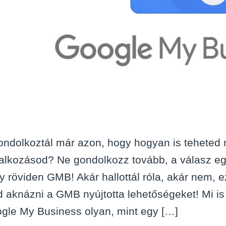
ondolkoztál már azon, hogy hogyan is teheted
lalkozásod? Ne gondolkozz tovább, a válasz e
y röviden GMB! Akár hallottál róla, akár nem, ez
d aknázni a GMB nyújtotta lehetőségeket! Mi i
gle My Business olyan, mint egy […]