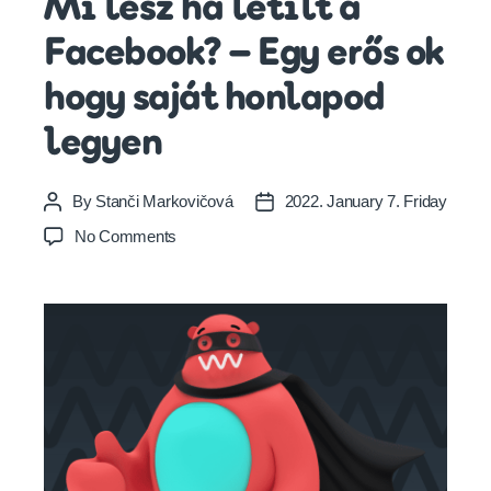
Mi lesz ha letilt a
Facebook? – Egy erős ok
hogy saját honlapod
legyen
By
Stanči Markovičová
2022. January 7. Friday
Post
Post
author
date
on
No Comments
Mi
lesz
ha
letilt
a
Facebook?
–
Egy
erős
ok