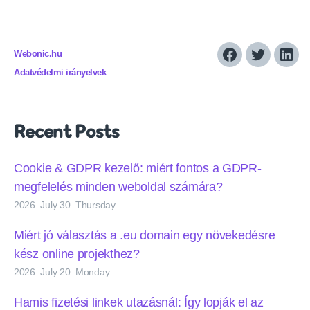
Webonic.hu
Facebook
Twitter
Link
Adatvédelmi irányelvek
Recent Posts
Cookie & GDPR kezelő: miért fontos a GDPR-
megfelelés minden weboldal számára?
2026. July 30. Thursday
Miért jó választás a .eu domain egy növekedésre
kész online projekthez?
2026. July 20. Monday
Hamis fizetési linkek utazásnál: Így lopják el az