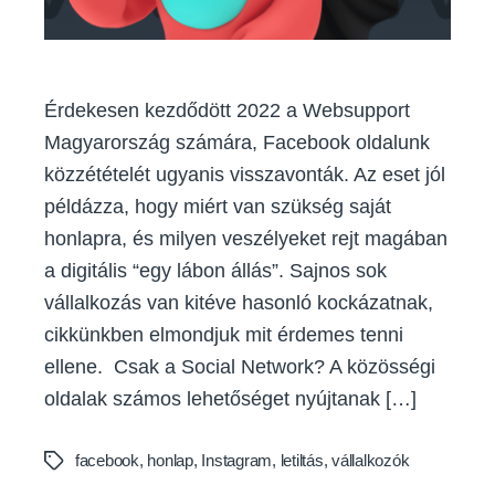
hogy
saját
honlapod
legyen
Érdekesen kezdődött 2022 a Websupport
Magyarország számára, Facebook oldalunk
közzétételét ugyanis visszavonták. Az eset jól
példázza, hogy miért van szükség saját
honlapra, és milyen veszélyeket rejt magában
a digitális “egy lábon állás”. Sajnos sok
vállalkozás van kitéve hasonló kockázatnak,
cikkünkben elmondjuk mit érdemes tenni
ellene. Csak a Social Network? A közösségi
oldalak számos lehetőséget nyújtanak […]
facebook
,
honlap
,
Instagram
,
letiltás
,
vállalkozók
Tags