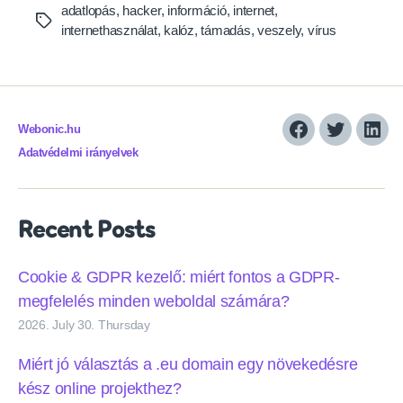
adatlopás
,
hacker
,
információ
,
internet
,
Tags
internethasználat
,
kalóz
,
támadás
,
veszely
,
vírus
Webonic.hu
Facebook
Twitter
Link
Adatvédelmi irányelvek
Recent Posts
Cookie & GDPR kezelő: miért fontos a GDPR-
megfelelés minden weboldal számára?
2026. July 30. Thursday
Miért jó választás a .eu domain egy növekedésre
kész online projekthez?