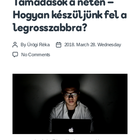
Támadások a neten –
Hogyan készüljünk fel a
legrosszabbra?
By
Ürögi Réka
2018. March 28. Wednesday
Post
Post
author
date
on
No Comments
Támadások
a
neten
–
Hogyan
készüljünk
fel
a
legrosszabbra?