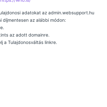
.
https://who.is/
tulajdonosi adatokat az admin.websupport.hu
ni díjmentesen az alábbi módon:
e.
tints az adott domainre.
j a Tulajdonosváltás linkre.