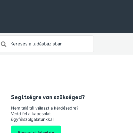
earch
or
Segítségre van szükséged?
Nem találtál választ a kérdésedre?
Vedd fel a kapcsolat
ügyfélszolgálatunkkal.
Kapcsolat felvétele