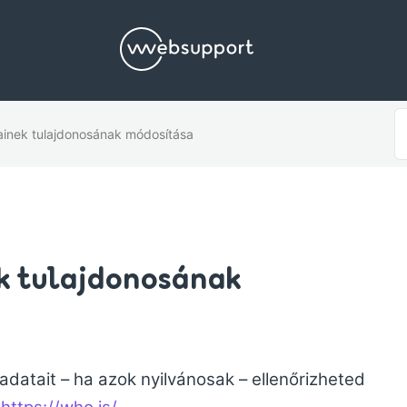
S
ainek tulajdonosának módosítása
F
k tulajdonosának
adatait – ha azok nyilvánosak – ellenőrizheted