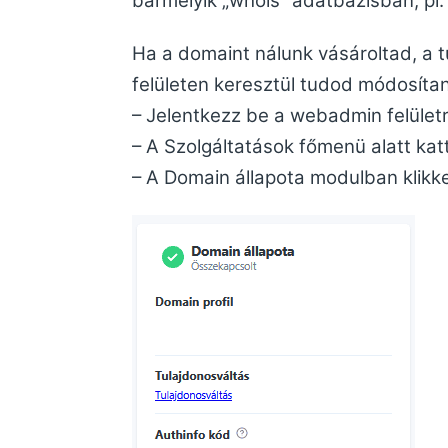
bármelyik „whois” adatbázisban, pl
Ha a domaint nálunk vásároltad, a 
felületen keresztül tudod módosíta
– Jelentkezz be a webadmin felületr
– A Szolgáltatások főmenü alatt kat
– A Domain állapota modulban klikkel