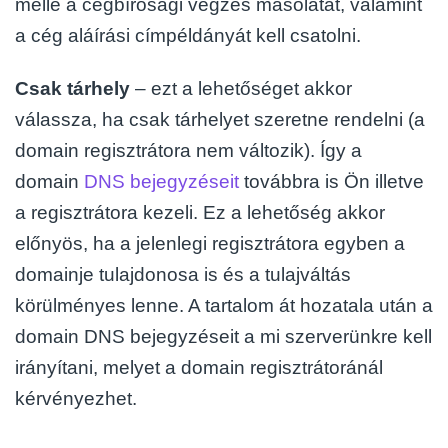
mellé a cégbírósági végzés másolatát, valamint
a cég aláírási címpéldányát kell csatolni.
Csak tárhely
– ezt a lehetőséget akkor
válassza, ha csak tárhelyet szeretne rendelni (a
domain regisztrátora nem változik). Így a
domain
DNS bejegyzéseit
továbbra is Ön illetve
a regisztrátora kezeli. Ez a lehetőség akkor
előnyös, ha a jelenlegi regisztrátora egyben a
domainje tulajdonosa is és a tulajváltás
körülményes lenne. A tartalom át hozatala után a
domain DNS bejegyzéseit a mi szerverünkre kell
irányítani, melyet a domain regisztrátoránál
kérvényezhet.