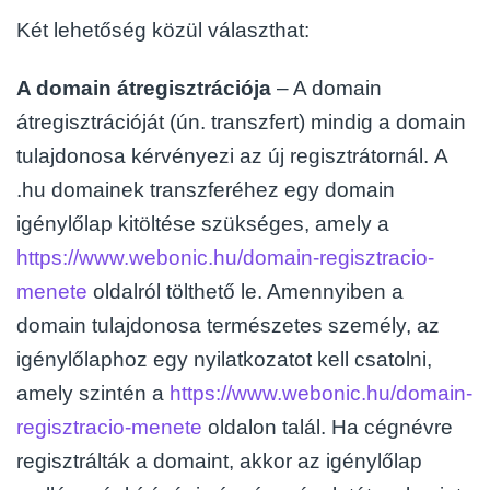
Két lehetőség közül választhat:
A domain átregisztrációja
– A domain
átregisztrációját (ún. transzfert) mindig a domain
tulajdonosa kérvényezi az új regisztrátornál.
A
.hu domainek transzferéhez egy domain
igénylőlap kitöltése szükséges, amely a
https://www.webonic.hu/domain-regisztracio-
menete
oldalról tölthető le. Amennyiben a
domain tulajdonosa természetes személy, az
igénylőlaphoz egy nyilatkozatot kell csatolni,
amely szintén a
https://www.webonic.hu/domain-
regisztracio-menete
oldalon talál. Ha cégnévre
regisztrálták a domaint, akkor az igénylőlap