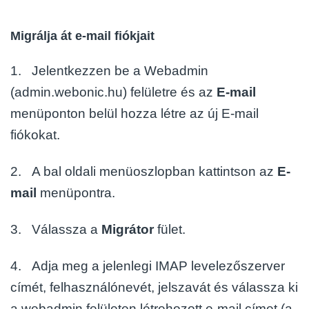
Migrálja át e-mail fiókjait
1. Jelentkezzen be a Webadmin
(admin.webonic.hu) felületre és az
E-mail
menüponton belül hozza létre az új
E-mail
fiókokat.
2. A bal oldali menüoszlopban kattintson az
E-
mail
menüpontra.
3. Válassza a
Migrátor
fület.
4. Adja meg a jelenlegi IMAP levelezőszerver
címét, felhasználónevét, jelszavát és válassza ki
a webadmin
felületen létrehozott e-mail címet (a