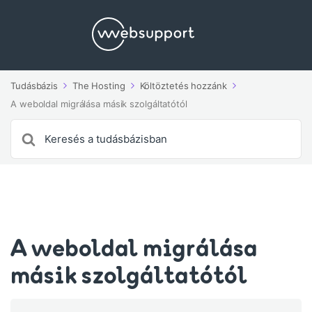
Tudásbázis
The Hosting
Költöztetés hozzánk
A weboldal migrálása másik szolgáltatótól
Search
For
A weboldal migrálása
másik szolgáltatótól