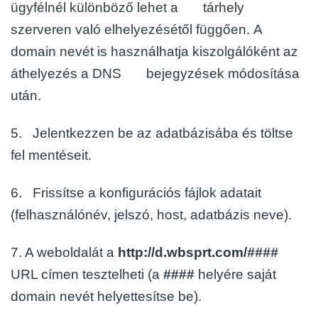
ügyfélnél különböző lehet a tárhely
szerveren való elhelyezésétől függően. A
domain nevét is használhatja kiszolgálóként az
áthelyezés a DNS bejegyzések módosítása
után.
5. Jelentkezzen be az adatbázisába és töltse
fel mentéseit.
6. Frissítse a konfigurációs fájlok adatait
(felhasználónév, jelszó, host, adatbázis neve).
7. A weboldalát a
http://d.wbsprt.com/
####
URL címen tesztelheti (a
####
helyére saját
domain nevét helyettesítse be).