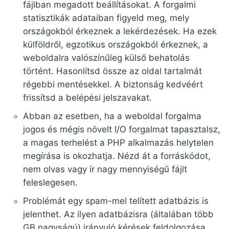
fájlban megadott beállításokat. A forgalmi
statisztikák adataiban figyeld meg, mely
országokból érkeznek a lekérdezések. Ha ezek
külföldről, egzotikus országokból érkeznek, a
weboldalra valószínűleg külső behatolás
történt. Hasonlítsd össze az oldal tartalmát
régebbi mentésekkel. A biztonság kedvéért
frissítsd a belépési jelszavakat.
Abban az esetben, ha a weboldal forgalma
jogos és mégis növelt I/O forgalmat tapasztalsz,
a magas terhelést a PHP alkalmazás helytelen
megírása is okozhatja. Nézd át a forráskódot,
nem olvas vagy ír nagy mennyiségű fájlt
feleslegesen.
Problémát egy spam-mel telített adatbázis is
jelenthet. Az ilyen adatbázisra (általában több
GB nagyságú) irányuló kérések feldolgozása