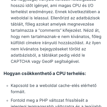
hosszú időt igényel, ami magas CPU és I/O
terhelést eredményez. Ennek következtében a
weboldal is lelassul. Ellenőrizd az adatbázisok
tábláit, főleg azokat amelyek megnevezése
tartalmazza a “comments” kifejezést. Nézd át,
hogy nem tartalmaznak-e nem kívánatos, főleg
külföldi címekre irányuló hozzászólást. Az ilyen
nem kívánatos bejegyzéseket töröld az
adatbázisból, a táblákat pedig védd le
CAPTCHA vagy GeoIP segítségével.
Hogyan csökkenthető a CPU terhelés:
Kapcsold be a weboldal cache-elés elérhető
formáit.
Fontold meg a PHP változat frissítését a
jelenlegi legmagasabb változatra és a legújabb