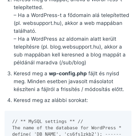
telepítetted.
– Ha a WordPress-t a fődomain alá telepítetted
(pl. websupport.hu), akkor a web mappában
található.
– Ha a WordPress az aldomain alatt került
telepítésre (pl. blog.websupport.hu), akkor a
sub mappában kell keresned a blog mappát a
példánál maradva (/sub/blog)
Keresd meg a
wp-config.php
fájlt és nyisd
meg. Minden esetben javasolt másolatot
készíteni a fájlról a frissítés / módosítás előtt.
Keresd meg az alábbi sorokat:
// ** MySQL settings ** //
The name of the database for WordPress *
define( 'DB_NAME', 'cs6fs1zkb2'); ------