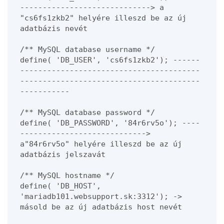
-----------------------------> a 
"cs6fs1zkb2" helyére illeszd be az új 
adatbázis nevét
/** MySQL database username */
define( 'DB_USER', 'cs6fs1zkb2'); ------
----------------------------------------
----------------------------------------
-----------
/** MySQL database password */
define( 'DB_PASSWORD', '84r6rv5o'); ----
----------------------------> 
a"84r6rv5o" helyére illeszd be az új 
adatbázis jelszavát
/** MySQL hostname */
define( 'DB_HOST', 
'mariadb101.websupport.sk:3312'); -> 
másold be az új adatbázis host nevét