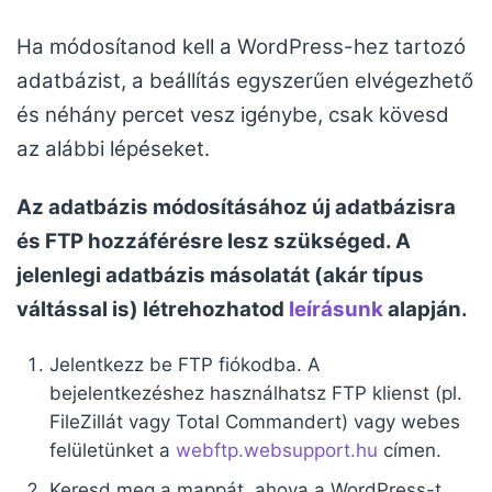
Ha módosítanod kell a WordPress-hez tartozó
adatbázist, a beállítás egyszerűen elvégezhető
és néhány percet vesz igénybe, csak kövesd
az alábbi lépéseket.
Az adatbázis módosításához új adatbázisra
és FTP hozzáférésre lesz szükséged. A
jelenlegi adatbázis másolatát (akár típus
váltással is) létrehozhatod
leírásunk
alapján.
Jelentkezz be FTP fiókodba. A
bejelentkezéshez használhatsz FTP klienst (pl.
FileZillát vagy Total Commandert) vagy webes
felületünket a
webftp.websupport.hu
címen.
Keresd meg a mappát, ahova a WordPress-t