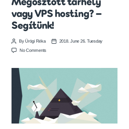
Megosztott tárhely
vagy VPS hosting? –
Segítünk!
By
Ürögi Réka
2018. June 26. Tuesday
Post
Post
author
date
on
No Comments
Megosztott
tárhely
vagy
VPS
hosting?
–
Segítünk!