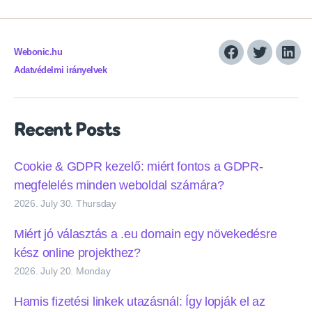
Webonic.hu
Facebook
Twitter
Link
Adatvédelmi irányelvek
Recent Posts
Cookie & GDPR kezelő: miért fontos a GDPR-
megfelelés minden weboldal számára?
2026. July 30. Thursday
Miért jó választás a .eu domain egy növekedésre
kész online projekthez?
2026. July 20. Monday
Hamis fizetési linkek utazásnál: Így lopják el az