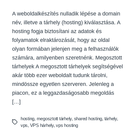
A weboldalkészítés nulladik lépése a domain
név, illetve a tárhely (hosting) kiválasztása. A
hosting fogja biztosítani az adatok és
folyamatok elraktározását, hogy az oldal
olyan formában jelenjen meg a felhasználók
számára, amilyenben szeretnénk. Megosztott
tárhelyek A megosztott tárhelyek segítségével
akár több ezer weboldalt tudunk tárolni,
mindössze egyetlen szerveren. Jelenleg a
piacon, ez a leggazdaságosabb megoldás
[…]
hosting
,
megosztott tárhely
,
shared hosting
,
tárhely
,
Tags
vps
,
VPS hárhely
,
vps hosting