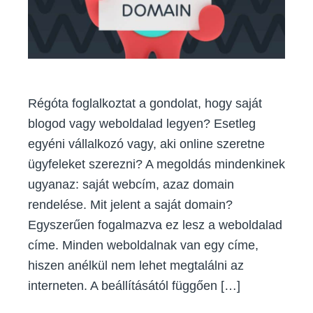
g
y
e
n
s
a
j
Régóta foglalkoztat a gondolat, hogy saját
á
blogod vagy weboldalad legyen? Esetleg
t
egyéni vállalkozó vagy, aki online szeretne
w
e
ügyfeleket szerezni? A megoldás mindenkinek
b
ugyanaz: saját webcím, azaz domain
c
rendelése. Mit jelent a saját domain?
í
Egyszerűen fogalmazva ez lesz a weboldalad
m
e
címe. Minden weboldalnak van egy címe,
d
hiszen anélkül nem lehet megtalálni az
(
interneten. A beállításától függően […]
d
o