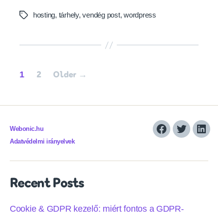
hosting
,
tárhely
,
vendég post
,
wordpress
Tags
Posts
1
2
Older
→
pagination
Webonic.hu
Facebook
Twitter
Link
Adatvédelmi irányelvek
Recent Posts
Cookie & GDPR kezelő: miért fontos a GDPR-