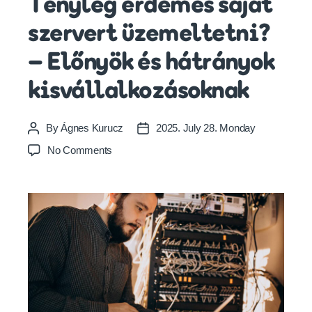
Tényleg érdemes saját
szervert üzemeltetni?
– Előnyök és hátrányok
kisvállalkozásoknak
By
Ágnes Kurucz
2025. July 28. Monday
Post
Post
author
date
on
No Comments
Tényleg
érdemes
saját
szervert
üzemeltetni?
–
Előnyök
és
hátrányok
kisvállalkozásoknak