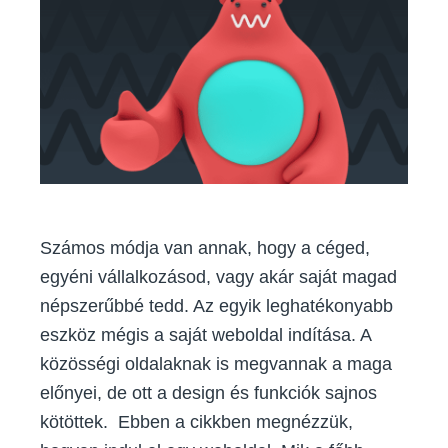
egy
weboldal?
Számos módja van annak, hogy a céged,
egyéni vállalkozásod, vagy akár saját magad
népszerűbbé tedd. Az egyik leghatékonyabb
eszköz mégis a saját weboldal indítása. A
közösségi oldalaknak is megvannak a maga
előnyei, de ott a design és funkciók sajnos
kötöttek. Ebben a cikkben megnézzük,