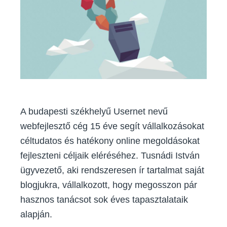
vendég
A budapesti székhelyű Usernet nevű
webfejlesztő cég 15 éve segít vállalkozásokat
céltudatos és hatékony online megoldásokat
fejleszteni céljaik eléréséhez. Tusnádi István
ügyvezető, aki rendszeresen ír tartalmat saját
blogjukra, vállalkozott, hogy megosszon pár
hasznos tanácsot sok éves tapasztalataik
alapján.