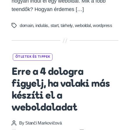
hogyan indul el egy weboldal. Mik a főbb
teendők? Hogyan érdemes […]
domain
,
indulás
,
start
,
tárhely
,
weboldal
,
wordpress
Tags
Categories
ÖTLETEK ÉS TIPPEK
Erre a 4 dologra
figyelj, ha valaki más
készíti el a
weboldaladat
By
Stanči Markovičová
Post
author