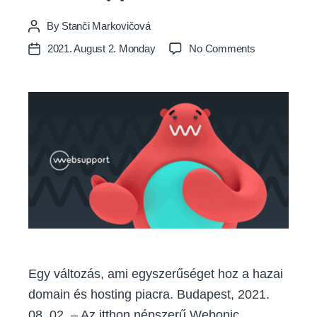
By
Stanči Markovičová
Post
author
on
2021. August 2. Monday
No Comments
Post
A
date
Webonic
mostantól
Websupport
Egy változás, ami egyszerűséget hoz a hazai
domain és hosting piacra. Budapest, 2021.
08. 02. – Az itthon népszerű Webonic