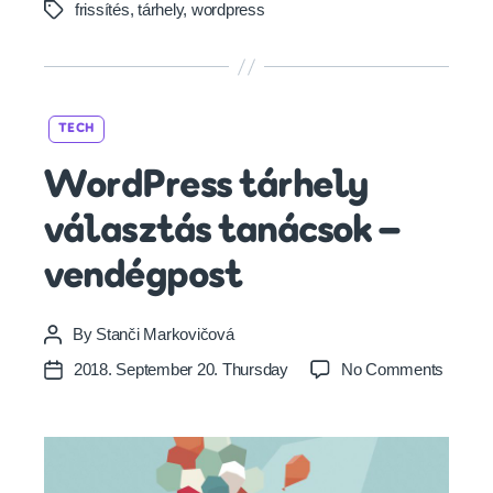
frissítés
,
tárhely
,
wordpress
Tags
Categories
TECH
WordPress tárhely
választás tanácsok –
vendégpost
By
Stanči Markovičová
Post
author
on
2018. September 20. Thursday
No Comments
Post
WordP
date
tárhely
válasz
tanács
–