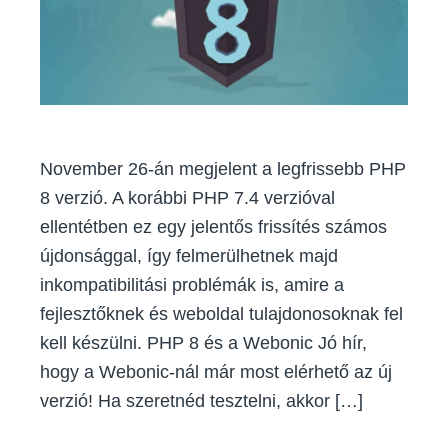
ra
November 26-án megjelent a legfrissebb PHP
8 verzió. A korábbi PHP 7.4 verzióval
ellentétben ez egy jelentős frissítés számos
újdonsággal, így felmerülhetnek majd
inkompatibilitási problémák is, amire a
fejlesztőknek és weboldal tulajdonosoknak fel
kell készülni. PHP 8 és a Webonic Jó hír,
hogy a Webonic-nál már most elérhető az új
verzió! Ha szeretnéd tesztelni, akkor […]