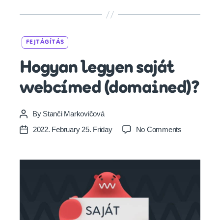
Categories
FEJTÁGÍTÁS
Hogyan legyen saját
webcímed (domained)?
By
Stanči Markovičová
Post
author
on
2022. February 25. Friday
No Comments
Post
H
date
o
g
y
a
n
l
e