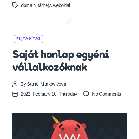
m
domain
,
tárhely
,
weboldal
Tags
a
i
n
e
d
Categories
FEJTÁGÍTÁS
)
?
Saját honlap egyéni
vállalkozóknak
By
Stanči Markovičová
Post
author
on
2022. February 10. Thursday
No Comments
Post
Saját
date
honlap
egyéni
vállalko