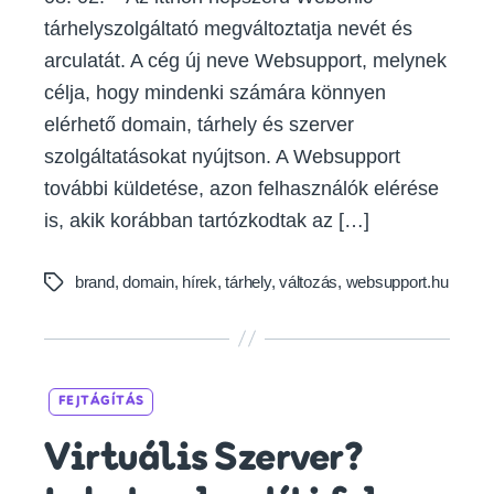
tárhelyszolgáltató megváltoztatja nevét és
arculatát. A cég új neve Websupport, melynek
célja, hogy mindenki számára könnyen
elérhető domain, tárhely és szerver
szolgáltatásokat nyújtson. A Websupport
további küldetése, azon felhasználók elérése
is, akik korábban tartózkodtak az […]
brand
,
domain
,
hírek
,
tárhely
,
változás
,
websupport.hu
Tags
Categories
FEJTÁGÍTÁS
Virtuális Szerver?