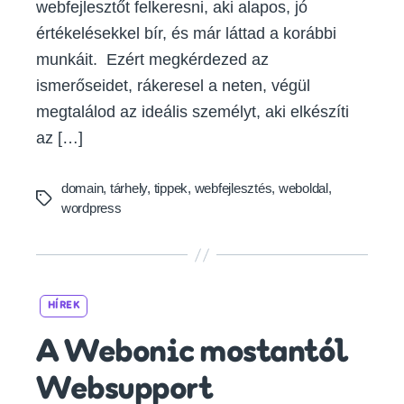
webfejlesztőt felkeresni, aki alapos, jó
értékelésekkel bír, és már láttad a korábbi
munkáit. Ezért megkérdezed az
ismerőseidet, rákeresel a neten, végül
megtalálod az ideális személyt, aki elkészíti
az […]
domain
,
tárhely
,
tippek
,
webfejlesztés
,
weboldal
,
Tags
wordpress
Categories
HÍREK
A Webonic mostantól
Websupport