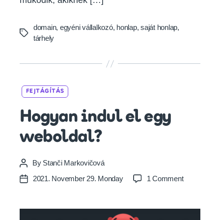
működik, akiknek […]
domain
,
egyéni vállalkozó
,
honlap
,
saját honlap
,
Tags
tárhely
Categories
FEJTÁGÍTÁS
Hogyan indul el egy
weboldal?
By
Stanči Markovičová
Post
author
on
2021. November 29. Monday
1 Comment
Post
Hogyan
date
indul
el