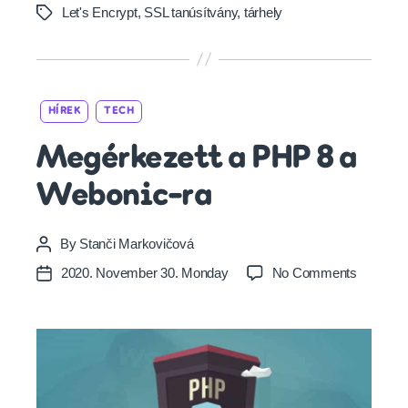
Let's Encrypt
,
SSL tanúsítvány
,
tárhely
Tags
Categories
HÍREK
TECH
Megérkezett a PHP 8 a
Webonic-ra
By
Stanči Markovičová
Post
author
on
2020. November 30. Monday
No Comments
Post
Megérke
date
a
PHP
8
a
Webonic