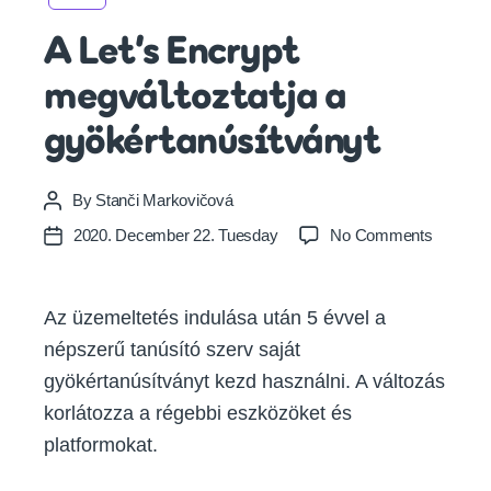
A Let’s Encrypt
megváltoztatja a
gyökértanúsítványt
By
Stanči Markovičová
Post
author
on
2020. December 22. Tuesday
No Comments
Post
A
date
Let’s
Encrypt
Az üzemeltetés indulása után 5 évvel a
megválto
népszerű tanúsító szerv saját
a
gyökérta
gyökértanúsítványt kezd használni. A változás
korlátozza a régebbi eszközöket és
platformokat.