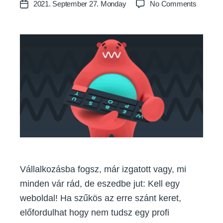
on
2021. September 27. Monday
No Comments
Post
Erre
date
a
4
dologra
figyelj,
ha
valaki
más
készíti
el
a
webolda
Vállalkozásba fogsz, már izgatott vagy, mi
minden vár rád, de eszedbe jut: Kell egy
weboldal! Ha szűkös az erre szánt keret,
előfordulhat hogy nem tudsz egy profi