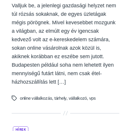
Valljuk be, a jelenlegi gazdasági helyzet nem
túl rózsás sokaknak, de egyes üzletágak
mégis pörögnek. Mivel kevesebbet mozgunk
a világban, az elmúlt egy év igencsak
kedvező volt az e-kereskedelem számára,
sokan online vásárolnak azok közül is,
akiknek korábban ez eszébe sem jutott.
Budapesten például soha nem lehetett ilyen
mennyiségű futárt látni, nem csak étel-
házhozszállítás lett […]
online vállalkozás
,
tárhely
,
vállalkozó
,
vps
Tags
Categories
HÍREK