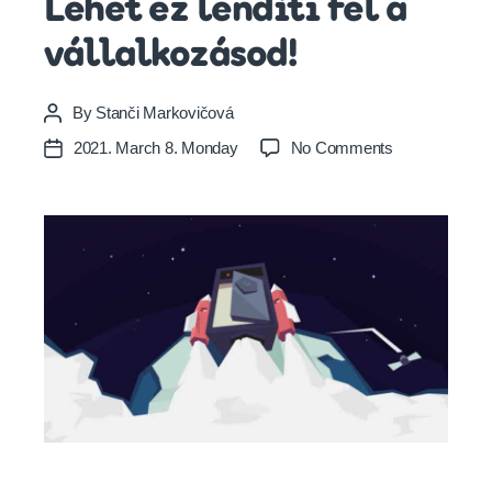
Lehet ez lendíti fel a
vállalkozásod!
By
Stanči Markovičová
Post
author
on
2021. March 8. Monday
No Comments
Post
Virtuális
date
Szerver?
Lehet
ez
lendíti
fel
a
vállalkozásod!