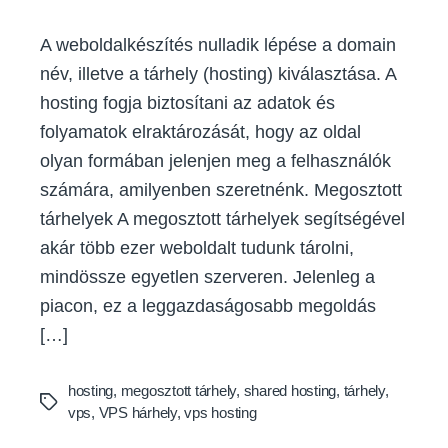
A weboldalkészítés nulladik lépése a domain
név, illetve a tárhely (hosting) kiválasztása. A
hosting fogja biztosítani az adatok és
folyamatok elraktározását, hogy az oldal
olyan formában jelenjen meg a felhasználók
számára, amilyenben szeretnénk. Megosztott
tárhelyek A megosztott tárhelyek segítségével
akár több ezer weboldalt tudunk tárolni,
mindössze egyetlen szerveren. Jelenleg a
piacon, ez a leggazdaságosabb megoldás
[…]
hosting
,
megosztott tárhely
,
shared hosting
,
tárhely
,
Tags
vps
,
VPS hárhely
,
vps hosting