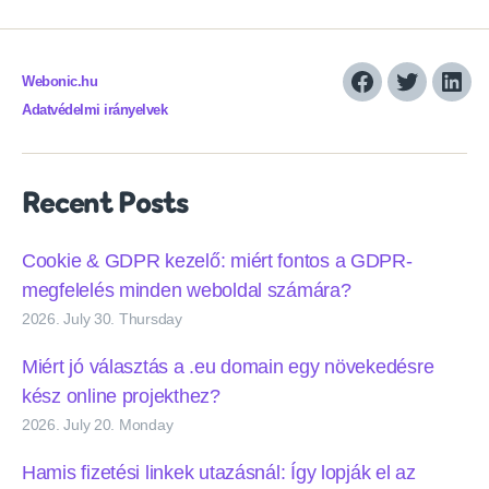
Webonic.hu
Facebook
Twitter
Link
Adatvédelmi irányelvek
Recent Posts
Cookie & GDPR kezelő: miért fontos a GDPR-
megfelelés minden weboldal számára?
2026. July 30. Thursday
Miért jó választás a .eu domain egy növekedésre
kész online projekthez?
2026. July 20. Monday
Hamis fizetési linkek utazásnál: Így lopják el az