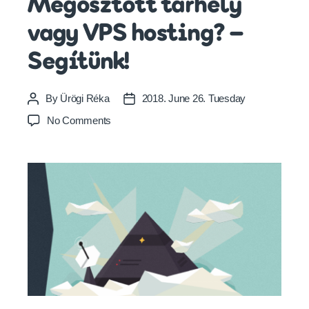
Megosztott tárhely
vagy VPS hosting? –
Segítünk!
By
Ürögi Réka
2018. June 26. Tuesday
Post
Post
author
date
on
No Comments
Megosztott
tárhely
vagy
VPS
hosting?
–
Segítünk!