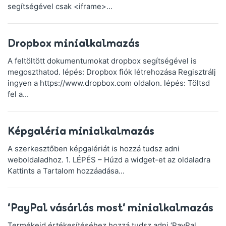
segítségével csak <iframe>...
Dropbox minialkalmazás
A feltöltött dokumentumokat dropbox segítségével is
megoszthatod. lépés: Dropbox fiók létrehozása Regisztrálj
ingyen a https://www.dropbox.com oldalon. lépés: Töltsd
fel a...
Képgaléria minialkalmazás
A szerkesztőben képgalériát is hozzá tudsz adni
weboldaladhoz. 1. LÉPÉS – Húzd a widget-et az oldaladra
Kattints a Tartalom hozzáadása...
‘PayPal vásárlás most’ minialkalmazás
Termékeid értékesítéséhez hozzá tudsz adni ‘PayPal