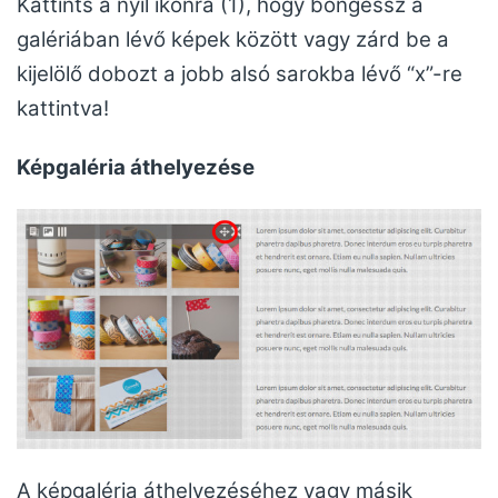
Kattints a nyíl ikonra (1), hogy böngéssz a
galériában lévő képek között vagy zárd be a
kijelölő dobozt a jobb alsó sarokba lévő “x”-re
kattintva!
Képgaléria áthelyezése
A képgaléria áthelyezéséhez vagy másik