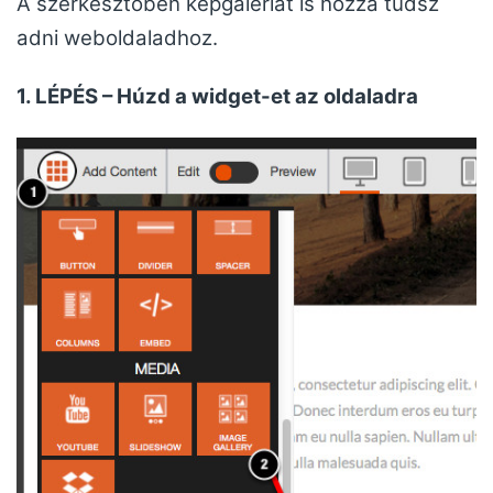
A szerkesztőben képgalériát is hozzá tudsz
adni weboldaladhoz.
1. LÉPÉS – Húzd a widget-et az oldaladra