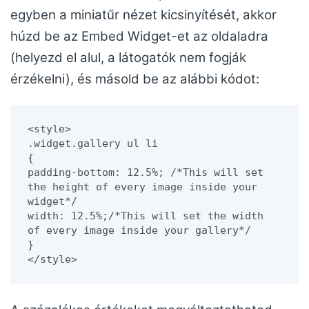
egyben a miniatűr nézet kicsinyítését, akkor
húzd be az Embed Widget-et az oldaladra
(helyezd el alul, a látogatók nem fogják
érzékelni), és másold be az alábbi kódot:
<style>

.widget.gallery ul li 

{

padding-bottom: 12.5%; /*This will set 
the height of every image inside your 
widget*/

width: 12.5%;/*This will set the width 
of every image inside your gallery*/

}

</style>