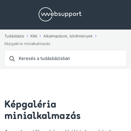
Tudásbázis
Kliki
Alkalmazások, bővítmények
Képgaléria minialkalmazás
Search
For
Képgaléria
minialkalmazás