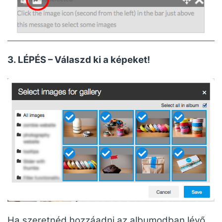
3. LÉPÉS – Válaszd ki a képeket!
Ha szeretnéd hozzáadni az albumodban lévő