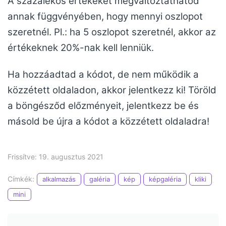
A százalékos értékeket megváltoztathatod
annak függvényében, hogy mennyi oszlopot
szeretnél. Pl.: ha 5 oszlopot szeretnél, akkor az
értékeknek 20%-nak kell lenniük.
Ha hozzáadtad a kódot, de nem működik a
közzétett oldaladon, akkor jelentkezz ki! Töröld
a böngésződ előzményeit, jelentkezz be és
másold be újra a kódot a közzétett oldaladra!
Frissítve: 19. augusztus 2021
Címkék:
alkalmazás
galéria
kép
képgaléria
kliki
mini