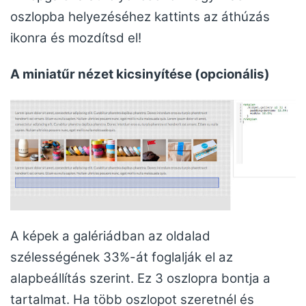
oszlopba helyezéséhez kattints az áthúzás
ikonra és mozdítsd el!
A miniatűr nézet kicsinyítése (opcionális)
A képek a galériádban az oldalad
szélességének 33%-át foglalják el az
alapbeállítás szerint. Ez 3 oszlopra bontja a
tartalmat. Ha több oszlopot szeretnél és