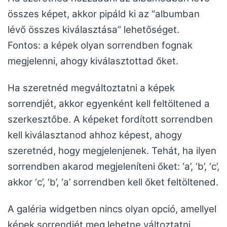
összes képet, akkor pipáld ki az “albumban
lévő összes kiválasztása” lehetőséget.
Fontos: a képek olyan sorrendben fognak
megjelenni, ahogy kiválasztottad őket.
Ha szeretnéd megváltoztatni a képek
sorrendjét, akkor egyenként kell feltöltened a
szerkesztőbe. A képeket fordított sorrendben
kell kiválasztanod ahhoz képest, ahogy
szeretnéd, hogy megjelenjenek. Tehát, ha ilyen
sorrendben akarod megjeleníteni őket: ‘a’, ‘b’, ‘c’,
akkor ‘c’, ‘b’, ‘a’ sorrendben kell őket feltöltened.
A galéria widgetben nincs olyan opció, amellyel
képek sorrendjét meg lehetne változtatni.