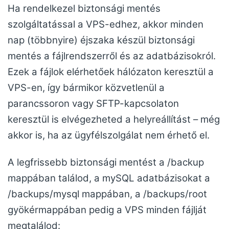
Ha rendelkezel biztonsági mentés
szolgáltatással a VPS-edhez, akkor minden
nap (többnyire) éjszaka készül biztonsági
mentés a fájlrendszerről és az adatbázisokról.
Ezek a fájlok elérhetőek hálózaton keresztül a
VPS-en, így bármikor közvetlenül a
parancssoron vagy SFTP-kapcsolaton
keresztül is elvégezheted a helyreállítást – még
akkor is, ha az ügyfélszolgálat nem érhető el.
A legfrissebb biztonsági mentést a /backup
mappában találod, a mySQL adatbázisokat a
/backups/mysql mappában, a /backups/root
gyökérmappában pedig a VPS minden fájlját
megtalálod: