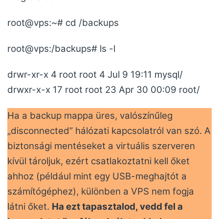
root@vps:~# cd /backups
root@vps:/backups# ls -l
drwr-xr-x 4 root root 4 Jul 9 19:11 mysql/
drwxr-x-x 17 root root 23 Apr 30 00:09 root/
Ha a backup mappa üres, valószínűleg
„disconnected” hálózati kapcsolatról van szó. A
biztonsági mentéseket a virtuális szerveren
kívül tároljuk, ezért csatlakoztatni kell őket
ahhoz (például mint egy USB-meghajtót a
számítógéphez), különben a VPS nem fogja
látni őket.
Ha ezt tapasztalod, vedd fel a