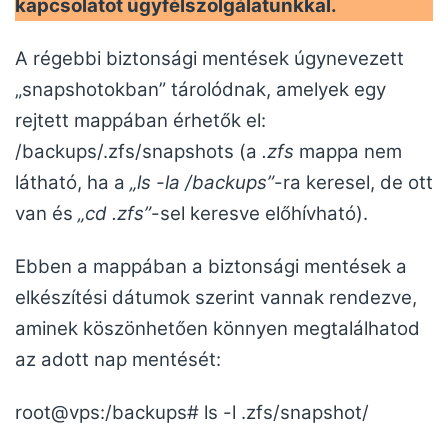
kapcsolatot ügyfélszolgálatunkkal.
A régebbi biztonsági mentések úgynevezett
„snapshotokban” tárolódnak, amelyek egy
rejtett mappában érhetők el:
/backups/.zfs/snapshots (a
.zfs
mappa nem
látható, ha a
„ls -la /backups”
-ra keresel, de ott
van és
„cd .zfs”
-sel keresve előhívható).
Ebben a mappában a biztonsági mentések a
elkészítési dátumok szerint vannak rendezve,
aminek köszönhetően könnyen megtalálhatod
az adott nap mentését:
root@vps:/backups# ls -l .zfs/snapshot/