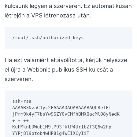
kulcsunk legyen a szerveren. Ez automatikusan
létrejön a VPS létrehozása után.
/root/.ssh/authorized_keys
Ha ezt valamiért eltávolította, kérjük helyezze
el újra a Webonic publikus SSH kulcsát a
szerveren.
ssh-rsa 
AAAAB3NzaC1yc2EAAAADAQABAAABAQC8elFf 
jPrm9k4yF7bsYwSSZY0vCMfhBMXQacMlO8yNedK 
+ + ++ 
KuFMknEDWuE1M9tP93fklP4UribZT3Q6w2Hp 
YYPj8l9otob4wHP81g4WEIXCyIiT 