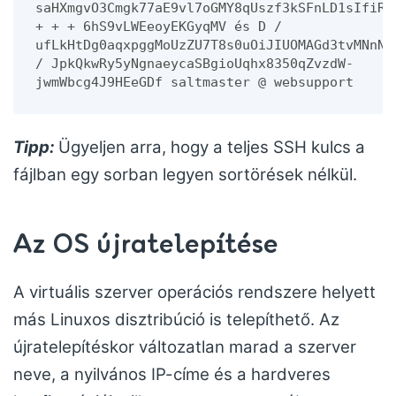
saHXmgvO3Cmgk77aE9vl7oGMY8qUszf3kSFnLD1sIfiRg
+ + + 6hS9vLWEeoyEKGyqMV és D / 
ufLkHtDg0aqxpggMoUzZU7T8s0uOiJIUOMAGd3tvMNnNd
/ JpkQkwRy5yNgnaeycaSBgioUqhx8350qZvzdW-
jwmWbcg4J9HEeGDf saltmaster @ websupport
Tipp:
Ügyeljen arra, hogy a teljes SSH kulcs a
fájlban egy sorban legyen sortörések nélkül.
Az OS újratelepítése
A virtuális szerver operációs rendszere helyett
más Linuxos disztribúció is telepíthető. Az
újratelepítéskor változatlan marad a szerver
neve, a nyilvános IP-címe és a hardveres