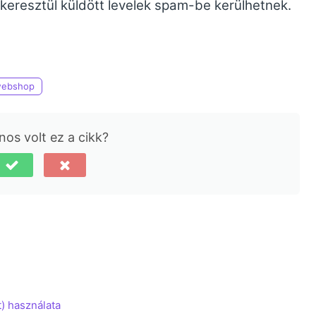
eresztül küldött levelek spam-be kerülhetnek.
ebshop
os volt ez a cikk?
) használata