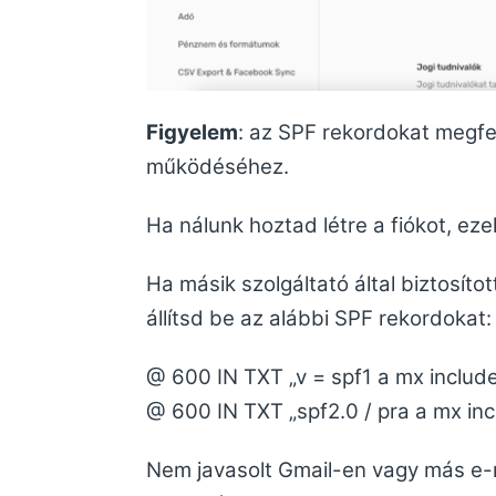
Figyelem
: az SPF rekordokat megfel
működéséhez.
Ha nálunk hoztad létre a fiókot, ez
Ha másik szolgáltató által biztosíto
állítsd be az alábbi SPF rekordokat:
@ 600 IN TXT „v = spf1 a mx include
@ 600 IN TXT „spf2.0 / pra a mx inc
Nem javasolt Gmail-en vagy más e-ma