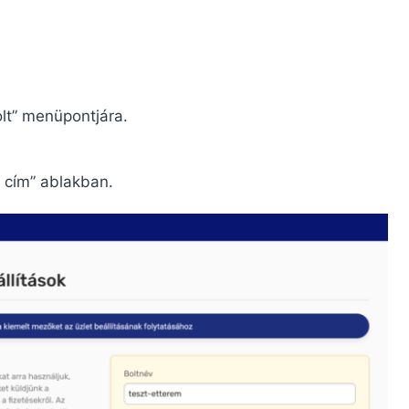
olt” menüpontjára.
 cím” ablakban.