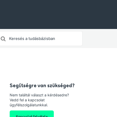
earch
or
Segítségre van szükséged?
Nem találtál választ a kérdésedre?
Vedd fel a kapcsolat
ügyfélszolgálatunkkal.
Kapcsolat felvétele