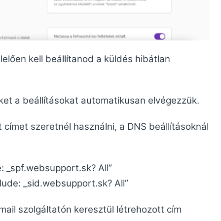
elően kell beállítanod a küldés hibátlan
eket a beállításokat automatikusan elvégezzük.
tt címet szeretnél használni, a DNS beállításoknál
: _spf.websupport.sk? All”
lude: _sid.websupport.sk? All”
il szolgáltatón keresztül létrehozott cím