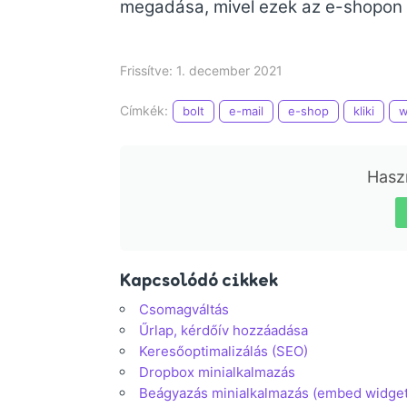
megadása, mivel ezek az e-shopon k
Frissítve: 1. december 2021
Címkék:
bolt
e-mail
e-shop
kliki
w
Haszn
Kapcsolódó cikkek
Csomagváltás
Űrlap, kérdőív hozzáadása
Keresőoptimalizálás (SEO)
Dropbox minialkalmazás
Beágyazás minialkalmazás (embed widget