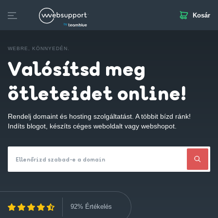
Kosár
Skip
to
Domain
Tárhely
Website Builder
Business Mail
SS
content
WEBRE, KÖNNYEDÉN.
Valósítsd meg
ötleteidet online!
Rendelj domaint és hosting szolgáltatást. A többit bízd ránk!
Indíts blogot, készíts céges weboldalt vagy webshopot.
Ellenőrizd szabad-e a domain
92% Értékelés