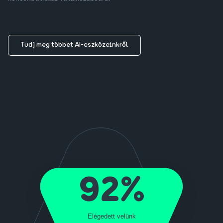
Tudj meg többet AI-eszközeinkről
92%
Elégedett velünk