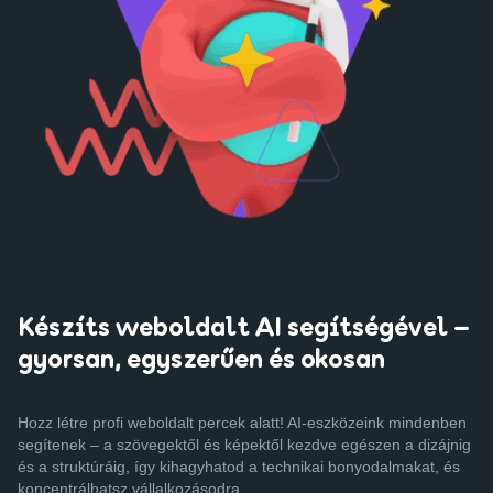
Készíts weboldalt AI segítségével –
gyorsan, egyszerűen és okosan
Hozz létre profi weboldalt percek alatt! AI-eszközeink mindenben
segítenek – a szövegektől és képektől kezdve egészen a dizájnig
és a struktúráig, így kihagyhatod a technikai bonyodalmakat, és
koncentrálhatsz vállalkozásodra.