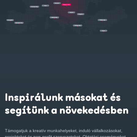
Inspirálunk másokat és
segítünk a növekedésben
Támogatjuk a kreatív munkahelyeket, induló vállalkozásokat,
projekteket és non-profit szervezeteket. Oktatási eseményeket