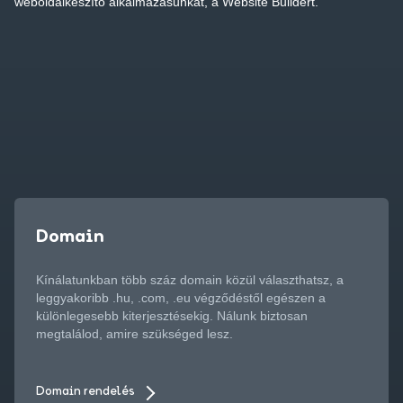
weboldalkészítő alkalmazásunkat, a Website Buildert.
Domain
Kínálatunkban több száz domain közül választhatsz, a
leggyakoribb .hu, .com, .eu végződéstől egészen a
különlegesebb kiterjesztésekig. Nálunk biztosan
megtalálod, amire szükséged lesz.
Domain rendelés