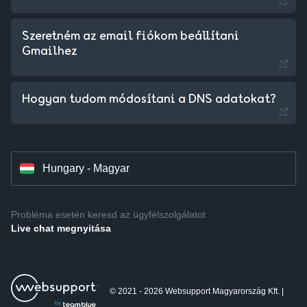
Szeretném az email fiókom beállítani
Gmailhez
Czechia - Czech
Hogyan tudom módosítani a DNS adatokat?
Slovakia - Slovak
Hungary - Magyar
Probléma esetén keresd az ügyfélszolgálatot
Live chat megnyitása
© 2021 - 2026 Websupport Magyarország Kft. |