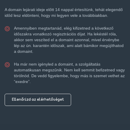
A domain lejárati ideje előtt 14 nappal értesítünk, tehát elegendő
időd lesz eldönteni, hogy mi legyen vele a továbbiakban.
Amennyiben megtartanád, elég kifizetned a következő
időszakra vonatkozó regisztrációs díjat. Ha lekéstél róla,
akkor sem veszíted el a domaint azonnal, mivel érvénybe
lép az ún. karantén időszak, ami alatt bámikor megújíthatod
a domaint.
Ha már nem igényled a domaint, a szolgáltatás
automatikusan megszűnik. Nem kell semmit befizetned vagy
törölnöd. De vedd figyelembe, hogy más is szemet vethet az
“exedre”.
Ellenőrizd az elérhetőséget