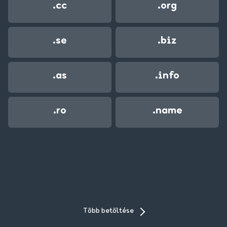
.cc
.org
.se
.biz
.as
.info
.ro
.name
Több betöltése