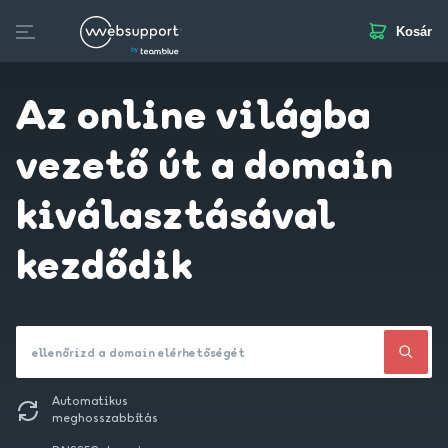
Kosár
Skip
to
Domain
Tárhely
Website Builder
Business Mail
SS
content
Az online világba
vezető út a domain
kiválasztásával
kezdődik
ellenőrizd a domain elérhetőségét
Automatikus
meghosszabbítás