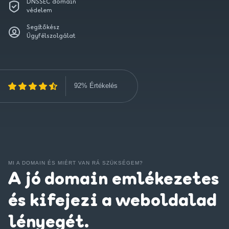
DNSSEC domain
védelem
Segítőkész
Ügyfélszolgálat
92% Értékelés
MI A DOMAIN ÉS MIÉRT VAN RÁ SZÜKSÉGEM?
A jó domain emlékezetes
és kifejezi a weboldalad
lényegét.