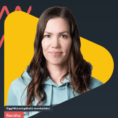
Ügyfélszolgálati munkatárs
Renáta