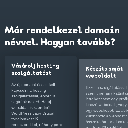
Már rendelkezel domain
névvel. Hogyan tovább?
Vásárolj hosting
Készíts saját
szolgáltatást
weboldalt
Az új domaint össze kell
Ezzel a szolgáltatással
kapcsolni a hosting
szerint néhány kattintá
szolgáltatással, ebben is
létrehozhatsz egy profi
segítünk neked. Ha új
kinéző weboldalt, vagy
weboldalt is szeretnél,
egy webshopot. Ez ab
WordPress vagy Drupal
különbözik a webhostin
tartalomkezelő
összekötött tartalomke
rendszerekkel, néhány perc
rendszertől (például