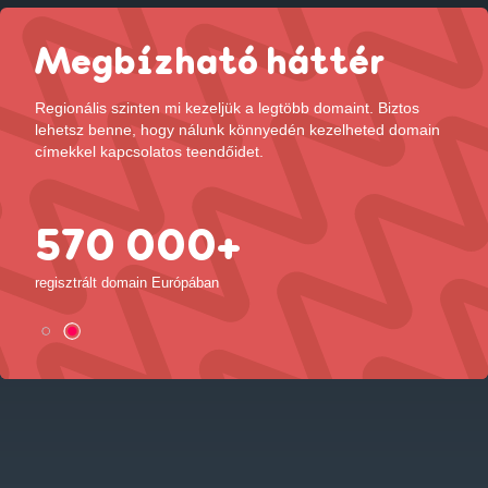
Megbízható háttér
Regionális szinten mi kezeljük a legtöbb domaint. Biztos
lehetsz benne, hogy nálunk könnyedén kezelheted domain
címekkel kapcsolatos teendőidet.
570 000+
2
regisztrált domain Európában
elége