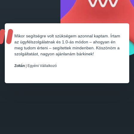
Mikor segítségre volt szükségem azonnal kaptam. Írtam
az ügyfélszolgálatnak és 1.0-ás módon – ahogyan én
meg tudom érteni – segítettek mindenben. Köszönöm a
szolgáltatást, nagyon ajánlanám bárkinek!
Zoltán
| Egyéni Vállalkozó