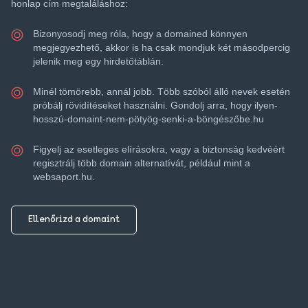
honlap cím megtaláláshoz:
Bizonyosodj meg róla, hogy a domained könnyen
megjegyezhető, akkor is ha csak mondjuk két másodpercig
jelenik meg egy hirdetőtáblán.
Minél tömörebb, annál jobb. Több szóból álló nevek esetén
próbálj rövidítéseket használni. Gondolj arra, hogy ilyen-
hosszú-domaint-nem-pötyög-senki-a-böngészőbe.hu
Figyelj az esetleges elírásokra, vagy a biztonság kedvéért
regisztrálj több domain alternatívát, például mint a
websaport.hu.
Ellenőrizd a domaint