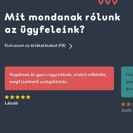
Mit mondanak rólunk
az ügyfeleink?
Elolvasom az értékeléseket (FB)
Rugalmas és gyors ügyintézés, stabil működés,
Fol
megfizethető szolgáltatás.
meg
ért
László
Judit