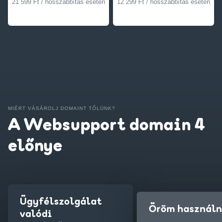
21 599 Ft / hosszabbítás esetén
12 299 Ft / hosszabbítás esetén
MIÉRT VÁSÁROLJ DOMAINT TŐLÜNK?
A Websupport domain 4
előnye
Ügyfélszolgálat
Öröm használn
valódi