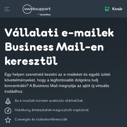
Kosár
Skip
to
Business Mail
SSL
Kiegészítő szolgáltatások
VPS
content
Vállalati e-mailek
Business Mail-en
keresztül
Egy helyen szeretnéd kezelni az e-maileket és egyéb üzleti
követelményeket, hogy a legfontosabb dolgokra tudj
koncentrálni? A Business Mail megnyitja az ajtót új virtuális
irodádhoz.
Az e-mailek minden eszközön elérhetőek
Hatékony értekezletek megosztott naptárral
Csevegés és videokonferenciák