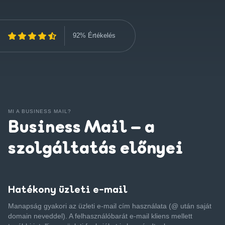
92% Értékelés
MI A BUSINESS MAIL?
Business Mail – a
szolgáltatás előnyei
Hatékony üzleti e-mail
Manapság gyakori az üzleti e-mail cím használata (@ után saját
domain neveddel). A felhasználóbarát e-mail kliens mellett