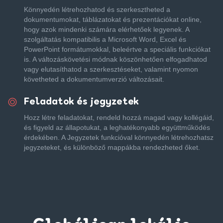
Könnyedén létrehozhatod és szerkesztheted a
dokumentumokat, táblázatokat és prezentációkat online,
hogy azok mindenki számára elérhetőek legyenek. A
szolgáltatás kompatibilis a Microsoft Word, Excel és
PowerPoint formátumokkal, beleértve a speciális funkciókat
is. A változáskövetési módnak köszönhetően elfogadhatod
vagy elutasíthatod a szerkesztéseket, valamint nyomon
követheted a dokumentumverzió változásait.
Feladatok és jegyzetek
Hozz létre feladatokat, rendeld hozzá magad vagy kollégáid,
és figyeld az állapotukat, a leghatékonyabb együttműködés
érdekében. A Jegyzetek funkcióval könnyedén létrehozhatsz
jegyzeteket, és különböző mappákba rendezheted őket.