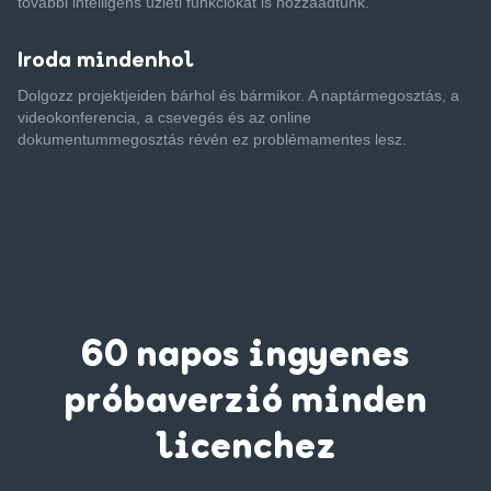
további intelligens üzleti funkciókat is hozzáadtunk.
Iroda mindenhol
Dolgozz projektjeiden bárhol és bármikor. A naptármegosztás, a
videokonferencia, a csevegés és az online
dokumentummegosztás révén ez problémamentes lesz.
60 napos ingyenes
próbaverzió minden
licenchez