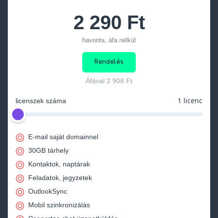
2 290 Ft
havonta, áfa nélkül
Rendelés
Áfával
2 908 Ft
1 licenc
licenszek száma
E-mail saját domainnel
30GB tárhely
Kontaktok, naptárak
Feladatok, jegyzetek
OutlookSync
Mobil szinkronizálás