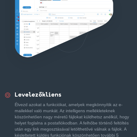
Levelezőkliens
Élvezd azokat a funkciókat, amelyek megkönnyítik az e-
mailekkel való munkát. Az intelligens mellékleteknek
köszönhetően nagy méretű fájlokat küldhetsz anélkül, hogy
helyet foglalna a postafiókodban. A felhőbe történő feltöltés
után egy link megosztásával letölthetővé válnak a fájlok. A
késleltetett küldés funkciónak köszönhetően további 5