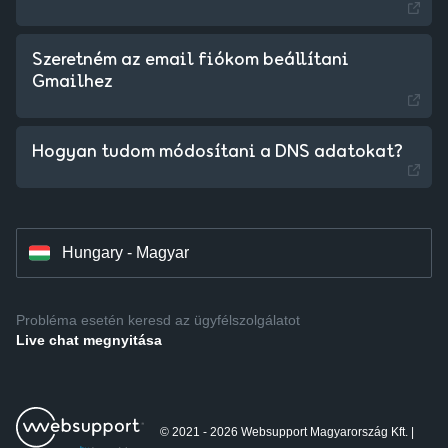
Szeretném az email fiókom beállítani
Gmailhez
Czechia - Czech
Hogyan tudom módosítani a DNS adatokat?
Slovakia - Slovak
Hungary - Magyar
Probléma esetén keresd az ügyfélszolgálatot
Live chat megnyitása
© 2021 - 2026 Websupport Magyarország Kft. |