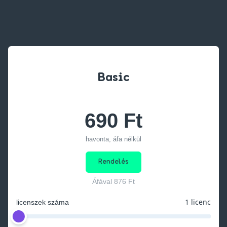
Basic
690 Ft
havonta, áfa nélkül
Rendelés
Áfával
876 Ft
1 licenc
licenszek száma