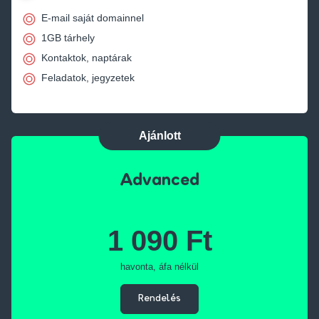
E-mail saját domainnel
1GB tárhely
Kontaktok, naptárak
Feladatok, jegyzetek
Ajánlott
Advanced
1 090 Ft
havonta, áfa nélkül
Rendelés