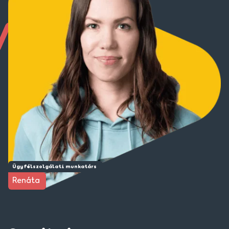
Ügyfélszolgálati munkatárs
Renáta