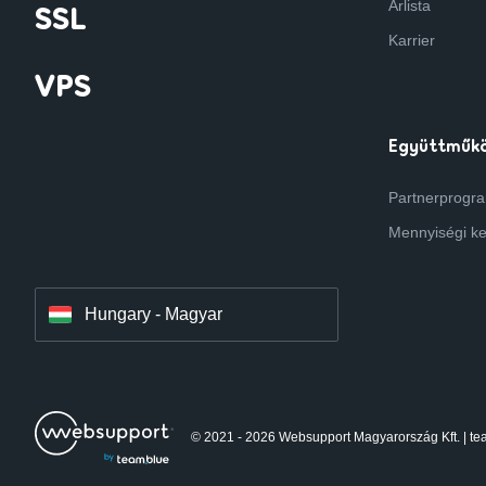
Árlista
SSL
Karrier
VPS
Együttműk
Czechia - Czech
Partnerprogram
Mennyiségi k
Slovakia - Slovak
Hungary - Magyar
© 2021 - 2026 Websupport Magyarország Kft. | te