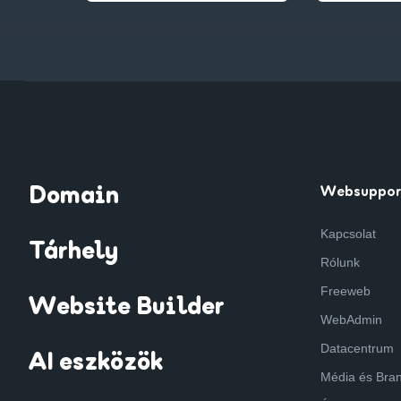
Domain
Websuppor
Kapcsolat
Tárhely
Rólunk
Freeweb
Website Builder
WebAdmin
Datacentrum
AI eszközök
Média és Bra