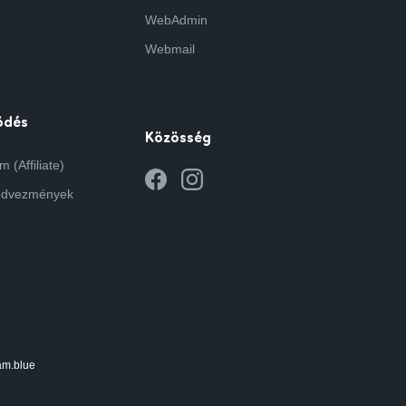
WebAdmin
Webmail
ödés
Közösség
 (Affiliate)
edvezmények
am.blue