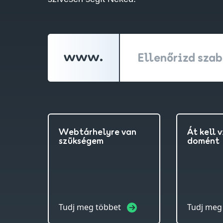
www.
Ellenőrizd sza
Webtárhelyre van
Át kell 
szükségem
domént
Tudj meg többet
Tudj meg