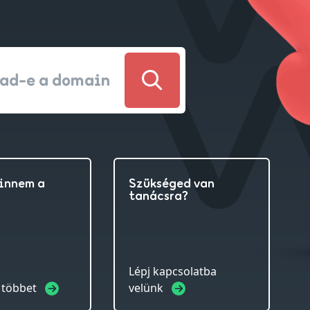
bad-e a domain
vinnem a
Szükséged van
tanácsra?
Lépj kapcsolatba
 többet
velünk