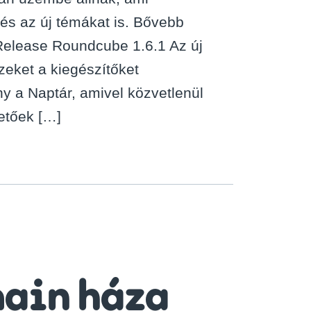
elérhető
 és az új témákat is. Bővebb
funkcióiról
és
Release Roundcube 1.6.1 Az új
dizájn
zeket a kiegészítőket
elemeiről
y a Naptár, amivel közvetlenül
etőek […]
main háza