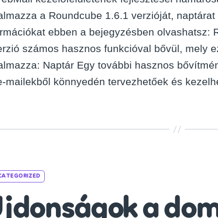
talmazza a Roundcube 1.6.1 verzióját, naptárat
ormációkat ebben a bejegyzésben olvashatsz: 
erzió számos hasznos funkcióval bővül, mely e
talmazza: Naptár Egy további hasznos bővítmén
e-mailekből könnyedén tervezhetőek és kezelh
Categories
CATEGORIZED
jdonságok a do