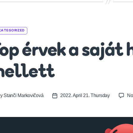
Categories
CATEGORIZED
op érvek a saját
ellett
By
Stanči Markovičová
2022. April 21. Thursday
No
t
Post
or
date