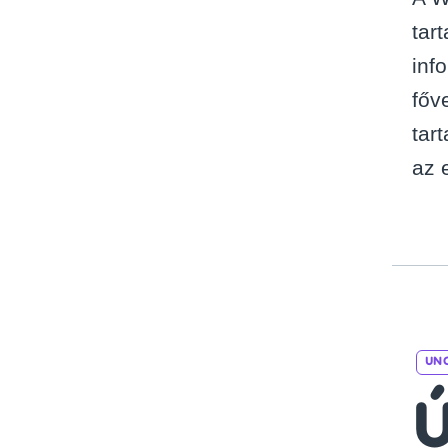
tar
inf
főv
tar
az 
UN
Ú