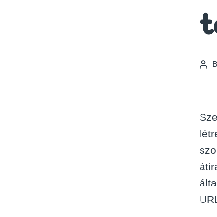
t
Pos
auth
Sze
lét
szo
áti
ált
URL