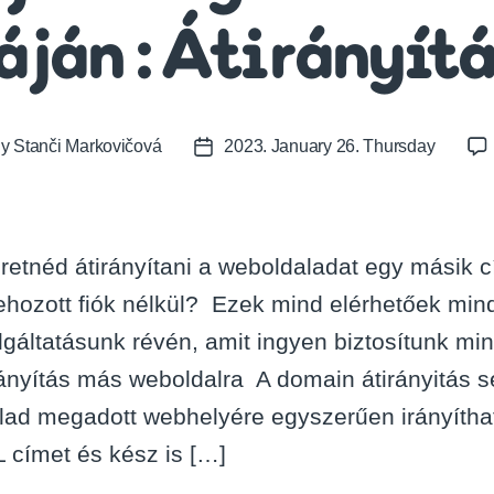
áján : Átirányít
By
Stanči Markovičová
2023. January 26. Thursday
t
Post
or
date
retnéd átirányítani a weboldaladat egy másik c
rehozott fiók nélkül? Ezek mind elérhetőek mi
lgáltatásunk révén, amit ingyen biztosítunk 
rányítás más weboldalra A domain átirányitás s
alad megadott webhelyére egyszerűen irányíthat
 címet és kész is […]