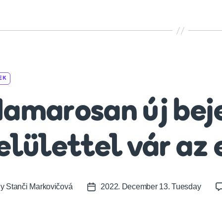
Categories
EK
amarosan új bej
elülettel vár az
By
Stanči Markovičová
2022. December 13. Tuesday
t
Post
or
date