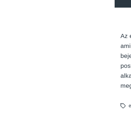
Az 
ami
bej
pos
alk
meg
e
Tags