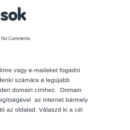
ások
on
No Comments
Ú
j
d
o
ímre vagy e-maileket fogadni
n
ndenki számára a legújabb
s
á
minden domain címhez. Domain
g
egítségével az internet bármely
o
k
ó az oldalad. Válaszd ki a cél
a
d
o