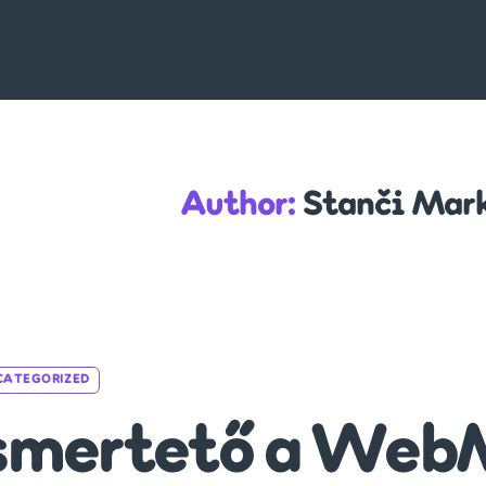
Author:
Stanči Mar
Categories
CATEGORIZED
smertető a Web