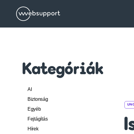
Websupport.hu
Blog
Kategóriák
AI
Biztonság
UN
Egyéb
Fejtágítás
I
Hírek