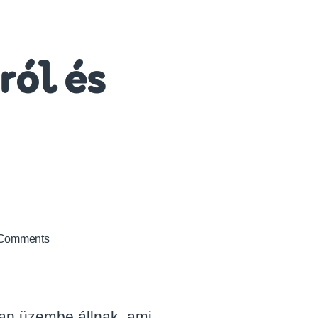
ról és
on
Comments
Ismertető
a
WebMail
legújabban
san üzembe állnak, ami