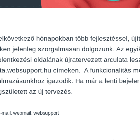
elkövetkező hónapokban több fejlesztéssel, újí
ken jelenleg szorgalmasan dolgozunk. Az egyi
elentkezési oldalának újratervezett arculata le
ta.websupport.hu címeken. A funkcionalitás me
almazásunkhoz igazodik. Ha már a lenti bejelen
született az új tervezés.
-mail
,
webmail
,
websupport