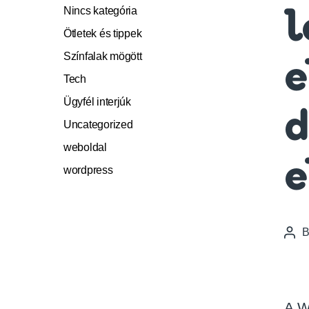
Nincs kategória
l
Ötletek és tippek
Színfalak mögött
e
Tech
Ügyfél interjúk
d
Uncategorized
weboldal
e
wordpress
Pos
auth
A W