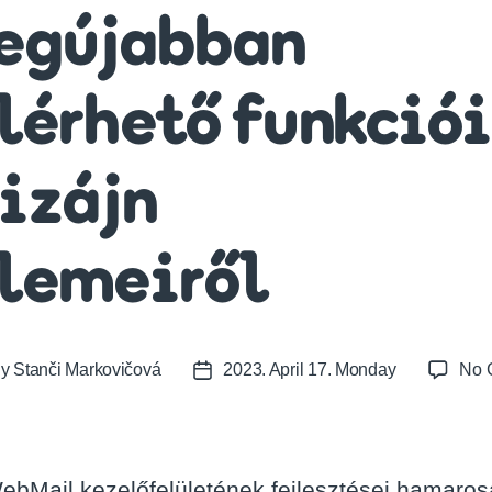
egújabban
lérhető funkciói
izájn
lemeiről
By
Stanči Markovičová
2023. April 17. Monday
No 
t
Post
or
date
ebMail kezelőfelületének fejlesztései hamaro